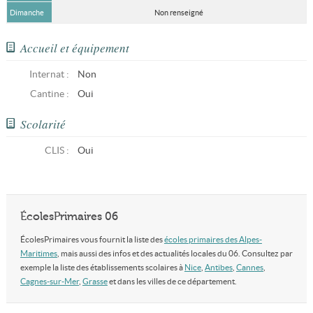
Dimanche
Non renseigné
Accueil et équipement
Internat :
Non
Cantine :
Oui
Scolarité
CLIS
:
Oui
ÉcolesPrimaires 06
ÉcolesPrimaires vous fournit la liste des
écoles primaires des Alpes-
Maritimes
, mais aussi des infos et des actualités locales du 06. Consultez par
exemple la liste des établissements scolaires à
Nice
,
Antibes
,
Cannes
,
Cagnes-sur-Mer
,
Grasse
et dans les villes de ce département.