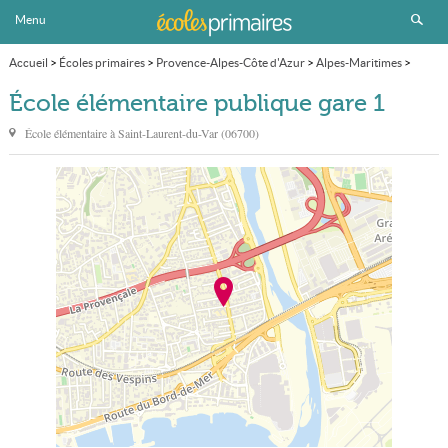
Menu
Accueil
>
Écoles primaires
>
Provence-Alpes-Côte d'Azur
>
Alpes-Maritimes
>
Saint-Laurent-du-Var
>
École élémentaire publique gare 1
École élémentaire publique gare 1
École élémentaire à
Saint-Laurent-du-Var
(
06700
)