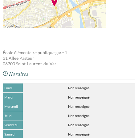
École élémentaire publique gare 1
31 Allée Pasteur
06700
Saint-Laurent-du-Var
Horaires
Lundi
Non renseigné
Mardi
Non renseigné
Mercredi
Non renseigné
Jeudi
Non renseigné
Vendredi
Non renseigné
Samedi
Non renseigné