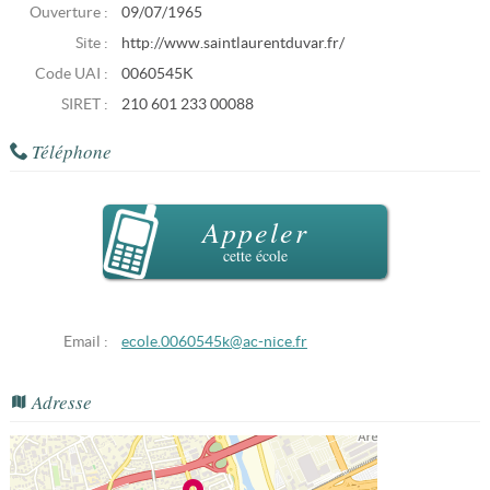
Ouverture :
09/07/1965
Site :
http://www.saintlaurentduvar.fr/
Code UAI :
0060545K
SIRET :
210 601 233 00088
Téléphone
Appeler
cette école
Email :
ecole.0060545k@ac-nice.fr
Adresse