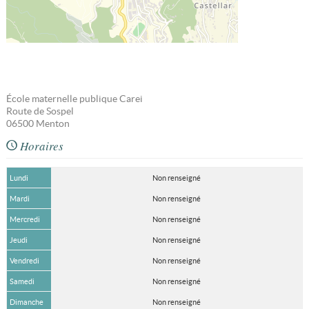
École maternelle publique Carei
Route de Sospel
06500
Menton
Horaires
Lundi
Non renseigné
Mardi
Non renseigné
Mercredi
Non renseigné
Jeudi
Non renseigné
Vendredi
Non renseigné
Samedi
Non renseigné
Dimanche
Non renseigné