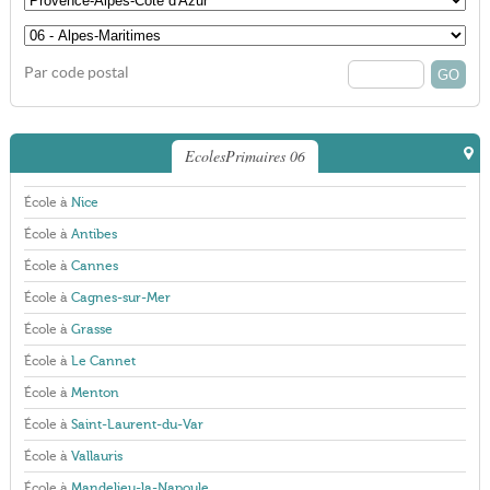
Par code postal
EcolesPrimaires 06
École à
Nice
École à
Antibes
École à
Cannes
École à
Cagnes-sur-Mer
École à
Grasse
École à
Le Cannet
École à
Menton
École à
Saint-Laurent-du-Var
École à
Vallauris
École à
Mandelieu-la-Napoule