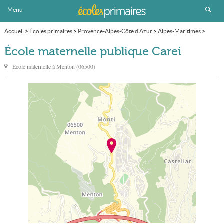
Menu
Accueil
>
Écoles primaires
>
Provence-Alpes-Côte d'Azur
>
Alpes-Maritimes
>
Menton
>
École maternelle publique Carei
École maternelle publique Carei
École maternelle à
Menton
(
06500
)