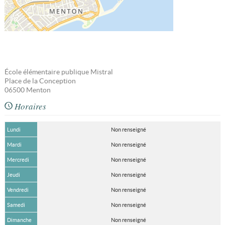
École élémentaire publique Mistral
Place de la Conception
06500
Menton
Horaires
Lundi
Non renseigné
Mardi
Non renseigné
Mercredi
Non renseigné
Jeudi
Non renseigné
Vendredi
Non renseigné
Samedi
Non renseigné
Dimanche
Non renseigné