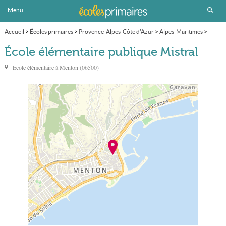
Menu
Accueil
>
Écoles primaires
>
Provence-Alpes-Côte d'Azur
>
Alpes-Maritimes
>
Menton
>
École élémentaire publique Mistral
École élémentaire publique Mistral
École élémentaire à
Menton
(
06500
)