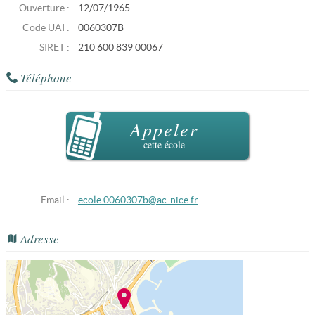
Ouverture :
12/07/1965
Code UAI :
0060307B
SIRET :
210 600 839 00067
Téléphone
Appeler
cette école
Email :
ecole.0060307b@ac-nice.fr
Adresse