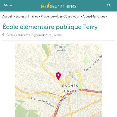
Menu
Accueil
>
Écoles primaires
>
Provence-Alpes-Côte d'Azur
>
Alpes-Maritimes
>
Cagnes-sur-Mer
>
École élémentaire publique Ferry
École élémentaire publique Ferry
École élémentaire à
Cagnes-sur-Mer
(
06800
)