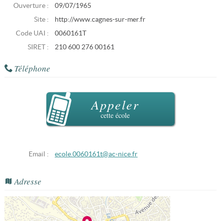
Ouverture :
09/07/1965
Site :
http://www.cagnes-sur-mer.fr
Code UAI :
0060161T
SIRET :
210 600 276 00161
Téléphone
Appeler
cette école
Email :
ecole.0060161t@ac-nice.fr
Adresse