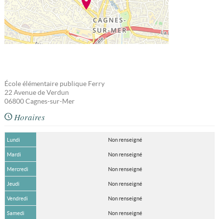
École élémentaire publique Ferry
22 Avenue de Verdun
06800
Cagnes-sur-Mer
Horaires
Lundi
Non renseigné
Mardi
Non renseigné
Mercredi
Non renseigné
Jeudi
Non renseigné
Vendredi
Non renseigné
Samedi
Non renseigné