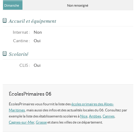
Dimanche
Non renseigné
Accueil et équipement
Internat :
Non
Cantine :
Oui
Scolarité
CLIS
:
Oui
ÉcolesPrimaires 06
ÉcolesPrimaires vous fournit la liste des
écoles primaires des Alpes-
Maritimes
, mais aussi des infos et des actualités locales du 06. Consultez par
exemple la liste des établissements scolaires à
Nice
,
Antibes
,
Cannes
,
Cagnes-sur-Mer
,
Grasse
et dans les villes de ce département.