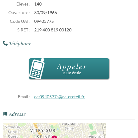
Élèves :
140
Ouverture :
30/09/1966
Code UAI :
0940577S
SIRET :
219 400 819 00120
Téléphone
Appeler
cette école
Email :
ce.0940577s@ac-creteil.fr
Adresse