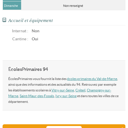
Dimanche
Non renseigné
Accueil et équipement
Internat :
Non
Cantine :
Oui
ÉcolesPrimaires 94
ÉcolesPrimaires vous fournit la liste des
écoles primaires du Val-de-Marne
,
ainsi que des informations et des actualités du 94. Retrouvez par exemple
les établissements scolaires à
Vitry-sur-Seine
,
Créteil
,
Champigny-sur-
Marne
,
Saint-Maur-des-Fossés
,
Ivry-sur-Seine
et dans toutes les villes de ce
département.