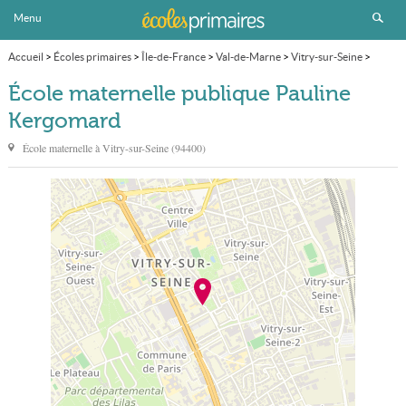
Menu
Accueil
>
Écoles primaires
>
Île-de-France
>
Val-de-Marne
>
Vitry-sur-Seine
>
École maternelle publique Pauline Kergomard
École maternelle publique Pauline
Kergomard
École maternelle à
Vitry-sur-Seine
(
94400
)