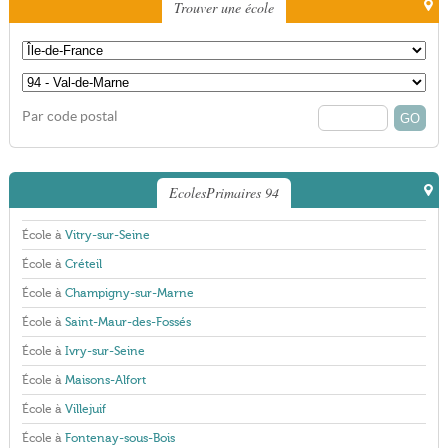
Trouver une école
Par code postal
EcolesPrimaires 94
École à
Vitry-sur-Seine
École à
Créteil
École à
Champigny-sur-Marne
École à
Saint-Maur-des-Fossés
École à
Ivry-sur-Seine
École à
Maisons-Alfort
École à
Villejuif
École à
Fontenay-sous-Bois