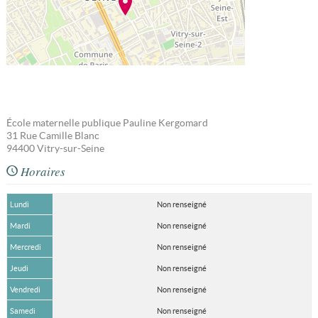
École maternelle publique Pauline Kergomard
31 Rue Camille Blanc
94400
Vitry-sur-Seine
Horaires
Lundi
Non renseigné
Mardi
Non renseigné
Mercredi
Non renseigné
Jeudi
Non renseigné
Vendredi
Non renseigné
Samedi
Non renseigné