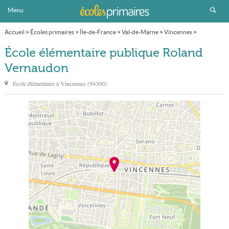
Menu
Accueil
>
Écoles primaires
>
Île-de-France
>
Val-de-Marne
>
Vincennes
>
École élémentaire publique Roland Vernaudon
École élémentaire publique Roland
Vernaudon
École élémentaire à
Vincennes
(
94300
)