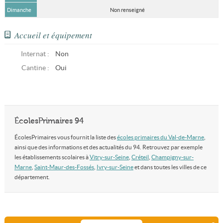
Dimanche
Non renseigné
Accueil et équipement
Internat :
Non
Cantine :
Oui
ÉcolesPrimaires 94
ÉcolesPrimaires vous fournit la liste des
écoles primaires du Val-de-Marne
,
ainsi que des informations et des actualités du 94. Retrouvez par exemple
les établissements scolaires à
Vitry-sur-Seine
,
Créteil
,
Champigny-sur-
Marne
,
Saint-Maur-des-Fossés
,
Ivry-sur-Seine
et dans toutes les villes de ce
département.