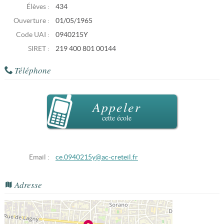
Élèves :
434
Ouverture :
01/05/1965
Code UAI :
0940215Y
SIRET :
219 400 801 00144
Téléphone
Appeler
cette école
Email :
ce.0940215y@ac-creteil.fr
Adresse