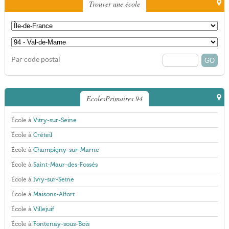
Trouver une école
Par code postal
EcolesPrimaires 94
École à
Vitry-sur-Seine
École à
Créteil
École à
Champigny-sur-Marne
École à
Saint-Maur-des-Fossés
École à
Ivry-sur-Seine
École à
Maisons-Alfort
École à
Villejuif
École à
Fontenay-sous-Bois