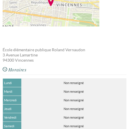
École élémentaire publique Roland Vernaudon
3 Avenue Lamartine
94300
Vincennes
Horaires
Lundi
Non renseigné
Mardi
Non renseigné
Mercredi
Non renseigné
Jeudi
Non renseigné
Vendredi
Non renseigné
Samedi
Non renseigné