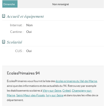
Dimanche
Non renseigné
Accueil et équipement
Internat :
Non
Cantine :
Oui
Scolarité
CLIS
:
Oui
ÉcolesPrimaires 94
ÉcolesPrimaires vous fournit la liste des
écoles primaires du Val-de-Marne
,
ainsi que des informations et des actualités du 94. Retrouvez par exemple
les établissements scolaires à
Vitry-sur-Seine
,
Créteil
,
Champigny-sur-
Marne
,
Saint-Maur-des-Fossés
,
Ivry-sur-Seine
et dans toutes les villes de ce
département.