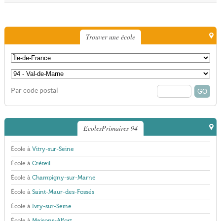
Trouver une école
Par code postal
EcolesPrimaires 94
École à
Vitry-sur-Seine
École à
Créteil
École à
Champigny-sur-Marne
École à
Saint-Maur-des-Fossés
École à
Ivry-sur-Seine
École à
Maisons-Alfort