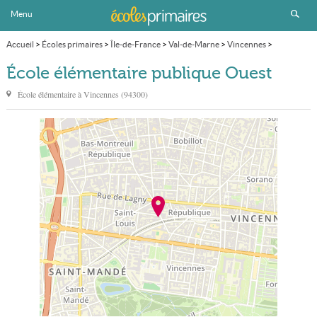
Menu
Accueil
>
Écoles primaires
>
Île-de-France
>
Val-de-Marne
>
Vincennes
>
École élémentaire publique Ouest
École élémentaire publique Ouest
École élémentaire à
Vincennes
(
94300
)