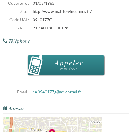
Ouverture :
01/05/1965
Site :
http://www.mairie-vincennes.fr/
Code UAI :
0940177G
SIRET :
219 400 801 00128
Téléphone
Appeler
cette école
Email :
ce.0940177g@ac-creteil.fr
Adresse