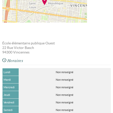
École élémentaire publique Ouest
22 Rue Victor Basch
94300
Vincennes
Horaires
Lundi
Non renseigné
Mardi
Non renseigné
Mercredi
Non renseigné
Jeudi
Non renseigné
Vendredi
Non renseigné
Samedi
Non renseigné