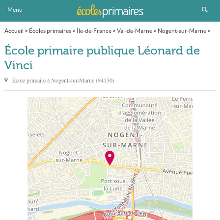
Menu
Accueil
>
Écoles primaires
>
Île-de-France
>
Val-de-Marne
>
Nogent-sur-Marne
>
École primaire publique Léonard de Vinci
École primaire publique Léonard de
Vinci
École primaire à
Nogent-sur-Marne
(
94130
)