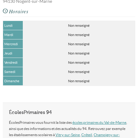
94130
Nogent-sur-Marne
Horaires
Lundi
Non renseigné
Mardi
Non renseigné
Mercredi
Non renseigné
Jeudi
Non renseigné
Vendredi
Non renseigné
Samedi
Non renseigné
Dimanche
Non renseigné
ÉcolesPrimaires 94
ÉcolesPrimaires vous fournit la liste des
écoles primaires du Val-de-Marne
,
ainsi que des informations et des actualités du 94. Retrouvez par exemple
les établissements scolaires à
Vitry-sur-Seine
,
Créteil
,
Champigny-sur-