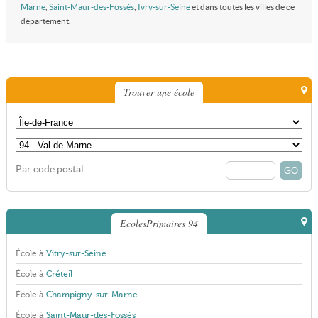
Marne
,
Saint-Maur-des-Fossés
,
Ivry-sur-Seine
et dans toutes les villes de ce
département.
Trouver une école
Par code postal
EcolesPrimaires 94
École à
Vitry-sur-Seine
École à
Créteil
École à
Champigny-sur-Marne
École à
Saint-Maur-des-Fossés