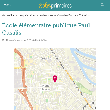
Menu
Accueil
>
Écoles primaires
>
Île-de-France
>
Val-de-Marne
>
Créteil
>
École élémentaire publique Paul Casalis
École élémentaire publique Paul
Casalis
École élémentaire à
Créteil
(
94000
)