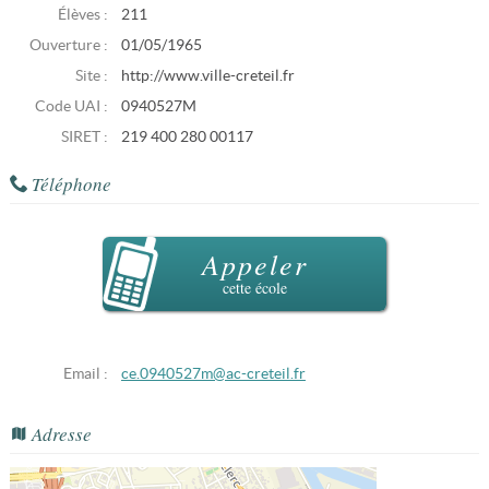
Élèves :
211
Ouverture :
01/05/1965
Site :
http://www.ville-creteil.fr
Code UAI :
0940527M
SIRET :
219 400 280 00117
Téléphone
Appeler
cette école
Email :
ce.0940527m@ac-creteil.fr
Adresse