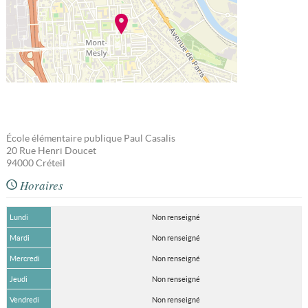
École élémentaire publique Paul Casalis
20 Rue Henri Doucet
94000
Créteil
Horaires
Lundi
Non renseigné
Mardi
Non renseigné
Mercredi
Non renseigné
Jeudi
Non renseigné
Vendredi
Non renseigné