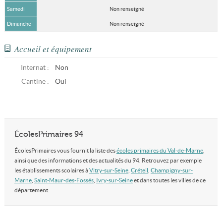
Samedi
Non renseigné
Dimanche
Non renseigné
Accueil et équipement
Internat :
Non
Cantine :
Oui
ÉcolesPrimaires 94
ÉcolesPrimaires vous fournit la liste des
écoles primaires du Val-de-Marne
,
ainsi que des informations et des actualités du 94. Retrouvez par exemple
les établissements scolaires à
Vitry-sur-Seine
,
Créteil
,
Champigny-sur-
Marne
,
Saint-Maur-des-Fossés
,
Ivry-sur-Seine
et dans toutes les villes de ce
département.