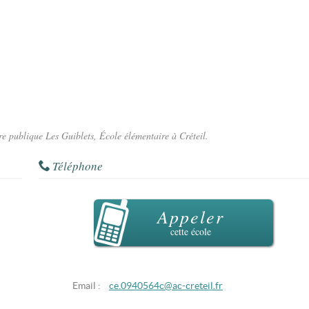
re publique Les Guiblets, École élémentaire à Créteil.
Téléphone
Appeler
cette école
Email :
ce.0940564c@ac-creteil.fr