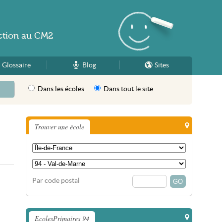
ction
au
CM2
Glossaire
Blog
Sites
Dans les écoles
Dans tout le site
Trouver une école
Par code postal
EcolesPrimaires 94