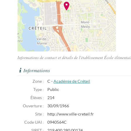
Informations de contact et détails de l'établissement École élémentai
Informations
Zone :
C -
Académie de Créteil
Type :
Public
Élèves :
214
Ouverture :
30/09/1966
Site :
http://www.ville-creteil.fr
Code UAI :
0940564C
SIRET :
219 400 280 00174