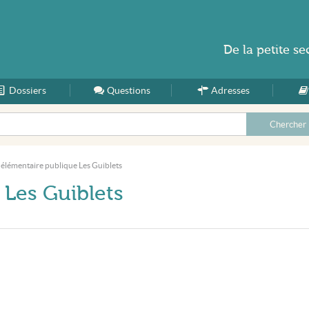
De la
petite se
Dossiers
Accueil
Questions
Adresses
 élémentaire publique Les Guiblets
 Les Guiblets