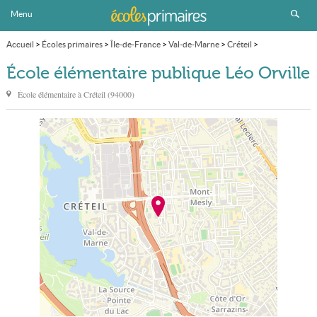
Menu
Accueil
>
Écoles primaires
>
Île-de-France
>
Val-de-Marne
>
Créteil
>
École élémentaire publique Léo Orville
École élémentaire publique Léo Orville
École élémentaire à
Créteil
(
94000
)