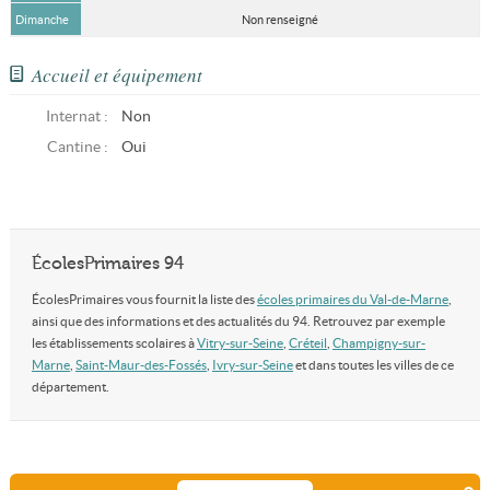
Dimanche
Non renseigné
Accueil et équipement
Internat :
Non
Cantine :
Oui
ÉcolesPrimaires 94
ÉcolesPrimaires vous fournit la liste des
écoles primaires du Val-de-Marne
,
ainsi que des informations et des actualités du 94. Retrouvez par exemple
les établissements scolaires à
Vitry-sur-Seine
,
Créteil
,
Champigny-sur-
Marne
,
Saint-Maur-des-Fossés
,
Ivry-sur-Seine
et dans toutes les villes de ce
département.