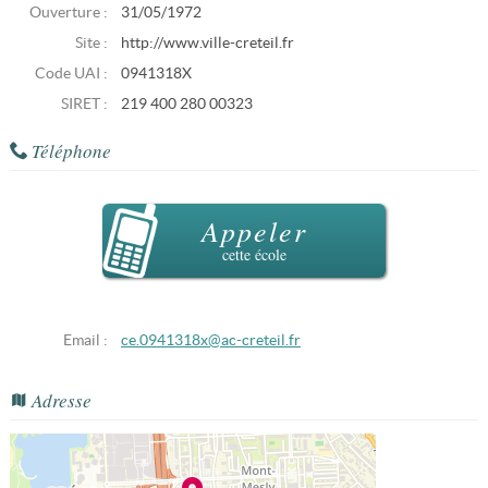
Ouverture :
31/05/1972
Site :
http://www.ville-creteil.fr
Code UAI :
0941318X
SIRET :
219 400 280 00323
Téléphone
Appeler
cette école
Email :
ce.0941318x@ac-creteil.fr
Adresse