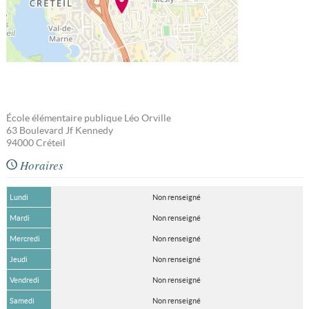
École élémentaire publique Léo Orville
63 Boulevard Jf Kennedy
94000
Créteil
Horaires
Lundi
Non renseigné
Mardi
Non renseigné
Mercredi
Non renseigné
Jeudi
Non renseigné
Vendredi
Non renseigné
Samedi
Non renseigné