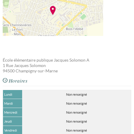
École élémentaire publique Jacques Solomon A
1 Rue Jacques Solomon
94500
Champigny-sur-Marne
Horaires
Lundi
Non renseigné
Mardi
Non renseigné
Mercredi
Non renseigné
Jeudi
Non renseigné
Vendredi
Non renseigné