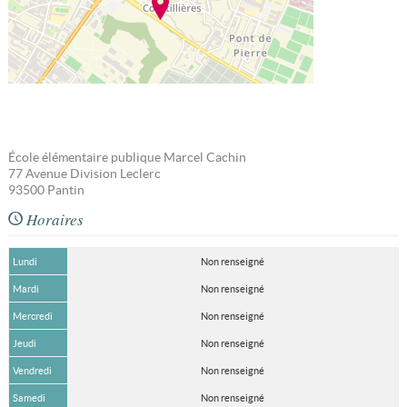
École élémentaire publique Marcel Cachin
77 Avenue Division Leclerc
93500
Pantin
Horaires
Lundi
Non renseigné
Mardi
Non renseigné
Mercredi
Non renseigné
Jeudi
Non renseigné
Vendredi
Non renseigné
Samedi
Non renseigné