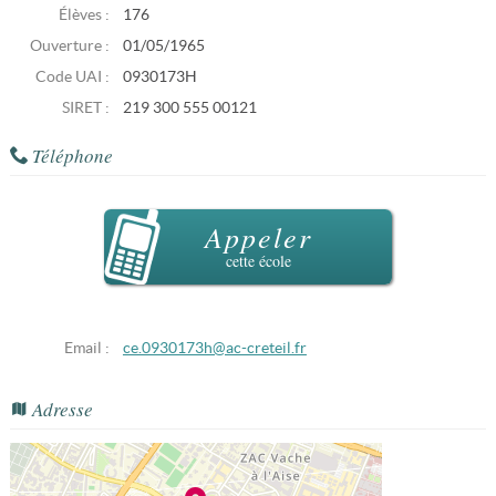
Élèves :
176
Ouverture :
01/05/1965
Code UAI :
0930173H
SIRET :
219 300 555 00121
Téléphone
Appeler
cette école
Email :
ce.0930173h@ac-creteil.fr
Adresse