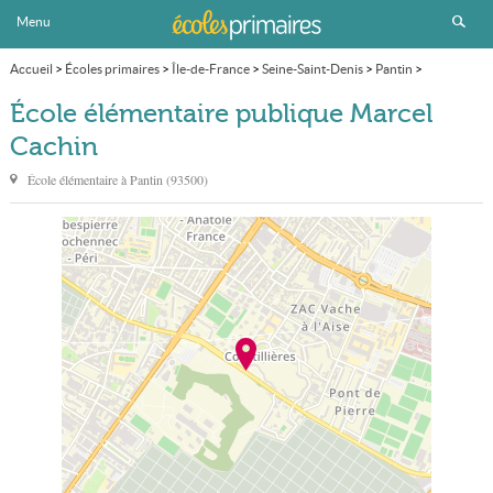
Menu
Accueil
>
Écoles primaires
>
Île-de-France
>
Seine-Saint-Denis
>
Pantin
>
École élémentaire publique Marcel Cachin
École élémentaire publique Marcel
Cachin
École élémentaire à
Pantin
(
93500
)