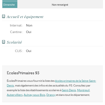
Dimanche
Non renseigné
Accueil et équipement
Internat :
Non
Cantine :
Oui
Scolarité
CLIS
:
Oui
ÉcolesPrimaires 93
ÉcolesPrimaires vous fournit la liste des
écoles primaires de la Seine-Saint-
Denis
, mais également des infos et des actualités du 93. Consultez par
exemple la liste des établissements scolaires à
Saint-Denis
,
Montreuil
,
Aubervilliers
,
Aulnay-sous-Bois
,
Drancy
et dans tout le département.