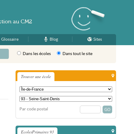
ction
au
CM2
Glossaire
Blog
Sites
Dans les écoles
Dans tout le site
Trouver une école
Par code postal
EcolesPrimaires 93