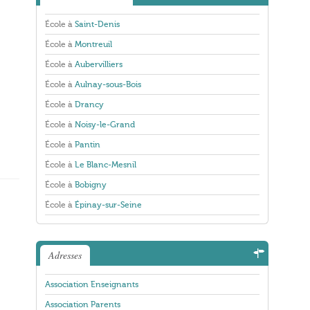
École à
Saint-Denis
École à
Montreuil
École à
Aubervilliers
École à
Aulnay-sous-Bois
École à
Drancy
École à
Noisy-le-Grand
École à
Pantin
École à
Le Blanc-Mesnil
École à
Bobigny
École à
Épinay-sur-Seine
Adresses
Association Enseignants
Association Parents