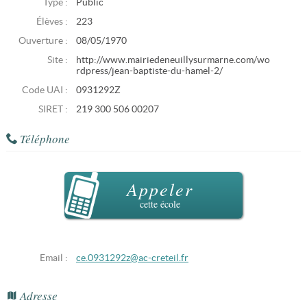
Type :
Public
Élèves :
223
Ouverture :
08/05/1970
Site :
http://www.mairiedeneuillysurmarne.com/wo
rdpress/jean-baptiste-du-hamel-2/
Code UAI :
0931292Z
SIRET :
219 300 506 00207
Téléphone
Appeler
cette école
Email :
ce.0931292z@ac-creteil.fr
Adresse