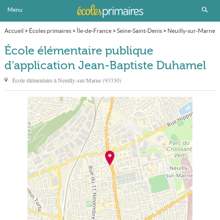
Menu
Accueil
>
Écoles primaires
>
Île-de-France
>
Seine-Saint-Denis
>
Neuilly-sur-Marne
>
École élémentaire publique d'application Jean-Baptiste Duhamel
École élémentaire publique
d'application Jean-Baptiste Duhamel
École élémentaire à
Neuilly-sur-Marne
(
93330
)