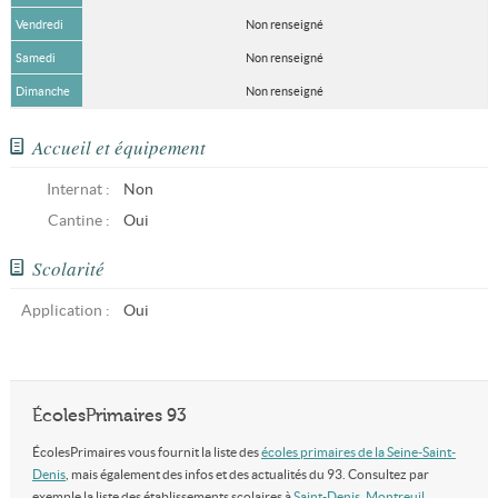
Vendredi
Non renseigné
Samedi
Non renseigné
Dimanche
Non renseigné
Accueil et équipement
Internat :
Non
Cantine :
Oui
Scolarité
Application :
Oui
ÉcolesPrimaires 93
ÉcolesPrimaires vous fournit la liste des
écoles primaires de la Seine-Saint-
Denis
, mais également des infos et des actualités du 93. Consultez par
exemple la liste des établissements scolaires à
Saint-Denis
,
Montreuil
,