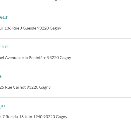
teur
ur
136 Rue J Guesde
93220
Gagny
chel
hel
Avenue de la Pepinière
93220
Gagny
e
25 Rue Carnot
93220
Gagny
go
o
7 Rue du 18 Juin 1940
93220
Gagny