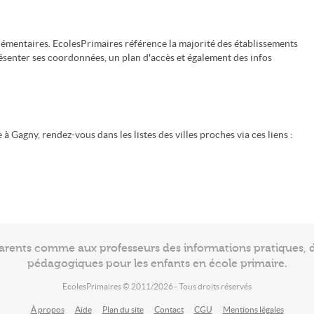
émentaires. EcolesPrimaires référence la majorité des établissements
ésenter ses coordonnées, un plan d'accès et également des infos
à Gagny, rendez-vous dans les listes des villes proches via ces liens :
arents comme aux professeurs des informations pratiques, de
pédagogiques pour les enfants en école primaire.
EcolesPrimaires © 2011/2026 - Tous droits réservés
À propos
Aide
Plan du site
Contact
CGU
Mentions légales