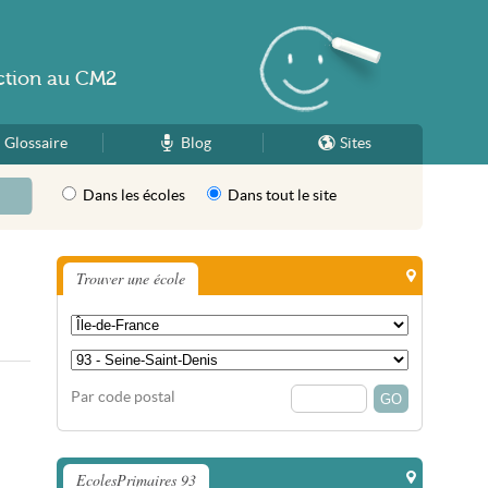
ction
au
CM2
Glossaire
Blog
Sites
Dans les écoles
Dans tout le site
Trouver une école
Par code postal
EcolesPrimaires 93