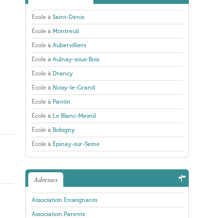
École à
Saint-Denis
École à
Montreuil
École à
Aubervilliers
École à
Aulnay-sous-Bois
École à
Drancy
École à
Noisy-le-Grand
École à
Pantin
École à
Le Blanc-Mesnil
École à
Bobigny
École à
Épinay-sur-Seine
Adresses
Association Enseignants
Association Parents