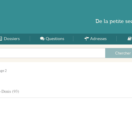
De la
petite se
Dossiers
Accueil
Questions
Adresses
age 2
t-Denis (93)