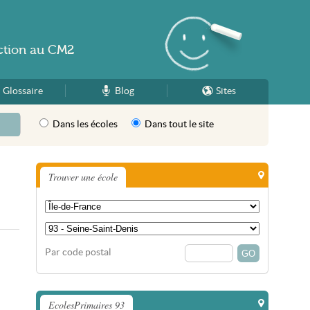
ction
au
CM2
Glossaire
Blog
Sites
Dans les écoles
Dans tout le site
Trouver une école
Par code postal
EcolesPrimaires 93