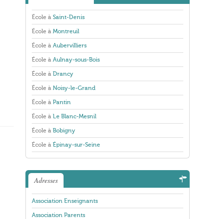
École à
Saint-Denis
École à
Montreuil
École à
Aubervilliers
École à
Aulnay-sous-Bois
École à
Drancy
École à
Noisy-le-Grand
École à
Pantin
École à
Le Blanc-Mesnil
École à
Bobigny
École à
Épinay-sur-Seine
Adresses
Association Enseignants
Association Parents