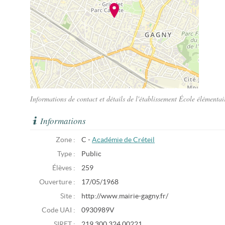
Informations de contact et détails de l'établissement École élémenta
Informations
Zone :
C -
Académie de Créteil
Type :
Public
Élèves :
259
Ouverture :
17/05/1968
Site :
http://www.mairie-gagny.fr/
Code UAI :
0930989V
SIRET :
219 300 324 00221