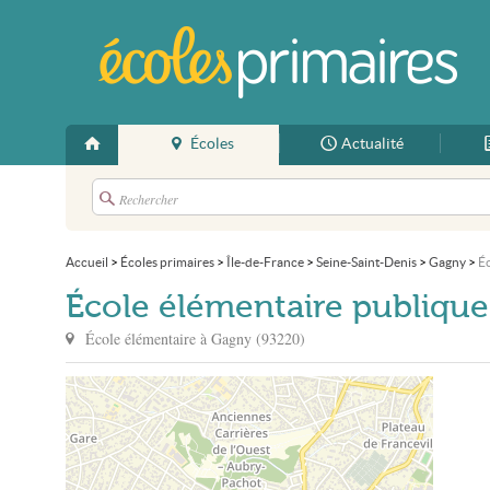
Écoles
Actualité
Accueil
>
Écoles primaires
>
Île-de-France
>
Seine-Saint-Denis
>
Gagny
>
Éc
École élémentaire publique 
École élémentaire à
Gagny
(
93220
)