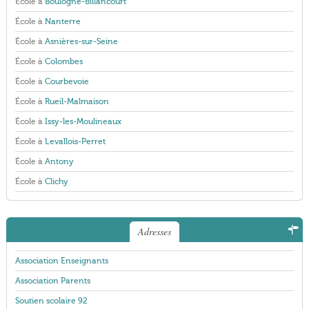
École à
Boulogne-Billancourt
École à
Nanterre
École à
Asnières-sur-Seine
École à
Colombes
École à
Courbevoie
École à
Rueil-Malmaison
École à
Issy-les-Moulineaux
École à
Levallois-Perret
École à
Antony
École à
Clichy
Adresses
Association Enseignants
Association Parents
Soutien scolaire 92