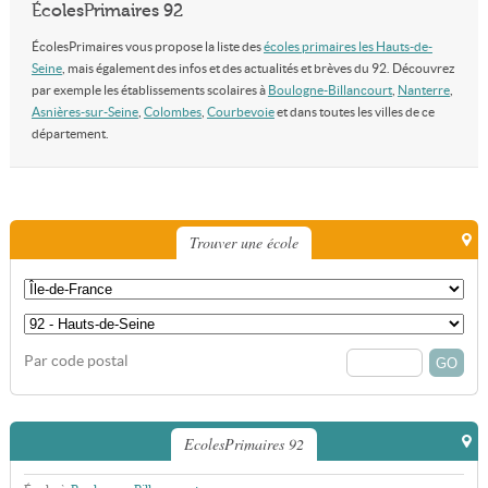
ÉcolesPrimaires 92
ÉcolesPrimaires vous propose la liste des
écoles primaires les Hauts-de-
Seine
, mais également des infos et des actualités et brèves du 92. Découvrez
par exemple les établissements scolaires à
Boulogne-Billancourt
,
Nanterre
,
Asnières-sur-Seine
,
Colombes
,
Courbevoie
et dans toutes les villes de ce
département.
Trouver une école
Par code postal
EcolesPrimaires 92