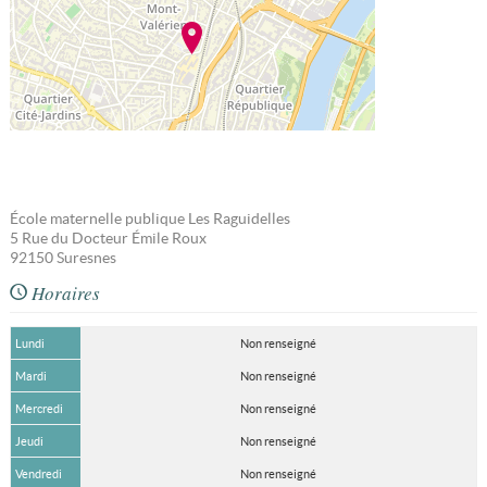
École maternelle publique Les Raguidelles
5 Rue du Docteur Émile Roux
92150
Suresnes
Horaires
Lundi
Non renseigné
Mardi
Non renseigné
Mercredi
Non renseigné
Jeudi
Non renseigné
Vendredi
Non renseigné