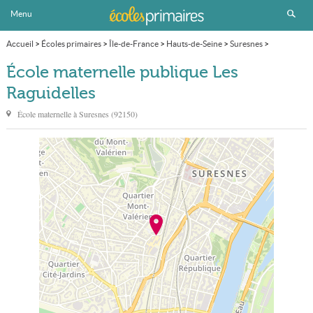
Menu
Accueil
>
Écoles primaires
>
Île-de-France
>
Hauts-de-Seine
>
Suresnes
>
École maternelle publique Les Raguidelles
École maternelle publique Les
Raguidelles
École maternelle à
Suresnes
(
92150
)