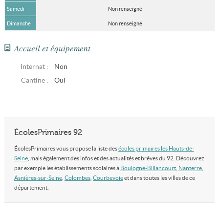
Samedi
Non renseigné
Dimanche
Non renseigné
Accueil et équipement
Internat :
Non
Cantine :
Oui
ÉcolesPrimaires 92
ÉcolesPrimaires vous propose la liste des
écoles primaires les Hauts-de-
Seine
, mais également des infos et des actualités et brèves du 92. Découvrez
par exemple les établissements scolaires à
Boulogne-Billancourt
,
Nanterre
,
Asnières-sur-Seine
,
Colombes
,
Courbevoie
et dans toutes les villes de ce
département.