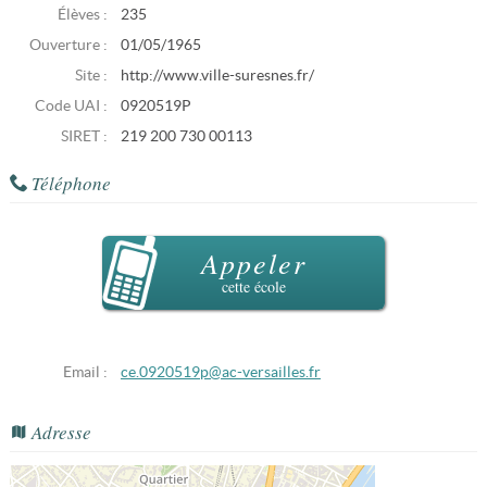
Élèves :
235
Ouverture :
01/05/1965
Site :
http://www.ville-suresnes.fr/
Code UAI :
0920519P
SIRET :
219 200 730 00113
Téléphone
Appeler
cette école
Email :
ce.0920519p@ac-versailles.fr
Adresse