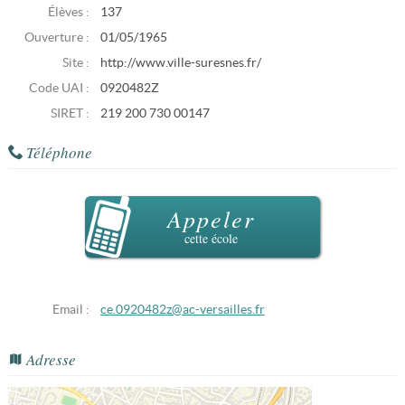
Élèves :
137
Ouverture :
01/05/1965
Site :
http://www.ville-suresnes.fr/
Code UAI :
0920482Z
SIRET :
219 200 730 00147
Téléphone
Appeler
cette école
Email :
ce.0920482z@ac-versailles.fr
Adresse