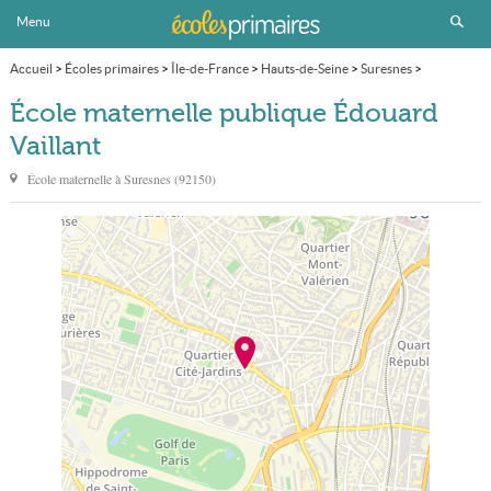
Menu
Accueil
>
Écoles primaires
>
Île-de-France
>
Hauts-de-Seine
>
Suresnes
>
École maternelle publique Édouard Vaillant
École maternelle publique Édouard
Vaillant
École maternelle à
Suresnes
(
92150
)