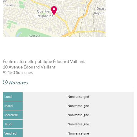
École maternelle publique Édouard Vaillant
10 Avenue Édouard Vaillant
92150
Suresnes
Horaires
Lundi
Non renseigné
Mardi
Non renseigné
Mercredi
Non renseigné
Jeudi
Non renseigné
Vendredi
Non renseigné