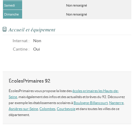
Samedi
Non renseigné
Dimanche
Non renseigné
Accueil et équipement
Internat :
Non
Cantine :
Oui
ÉcolesPrimaires 92
ÉcolesPrimaires vous propose la liste des
écoles primaires les Hauts-de-
Seine
, mais également des infos et des actualités et brèves du 92. Découvrez
par exemple les établissements scolaires à
Boulogne-Billancourt
,
Nanterre
,
Asnières-sur-Seine
,
Colombes
,
Courbevoie
et dans toutes les villes de ce
département.