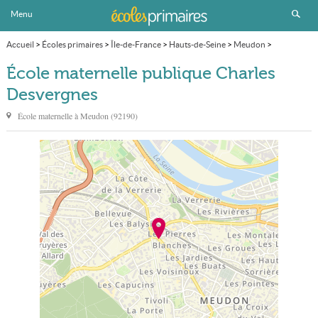
Menu
Accueil
>
Écoles primaires
>
Île-de-France
>
Hauts-de-Seine
>
Meudon
>
École maternelle publique Charles Desvergnes
École maternelle publique Charles
Desvergnes
École maternelle à
Meudon
(
92190
)