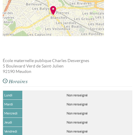
École maternelle publique Charles Desvergnes
5 Boulevard Verd de Saint-Julien
92190
Meudon
Horaires
Lundi
Non renseigné
Mardi
Non renseigné
Mercredi
Non renseigné
Jeudi
Non renseigné
Vendredi
Non renseigné