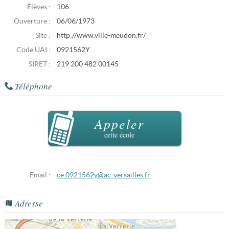
Élèves :
106
Ouverture :
06/06/1973
Site :
http://www.ville-meudon.fr/
Code UAI :
0921562Y
SIRET :
219 200 482 00145
Téléphone
Appeler
cette école
Email :
ce.0921562y@ac-versailles.fr
Adresse