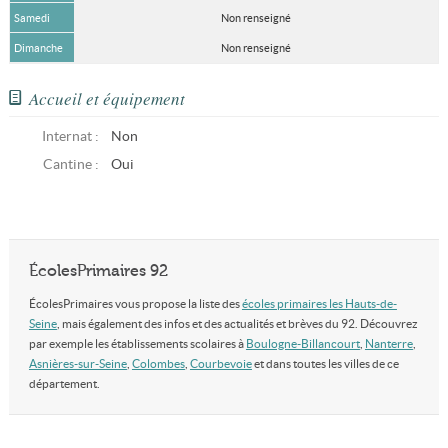
Samedi
Non renseigné
Dimanche
Non renseigné
Accueil et équipement
Internat :
Non
Cantine :
Oui
ÉcolesPrimaires 92
ÉcolesPrimaires vous propose la liste des
écoles primaires les Hauts-de-
Seine
, mais également des infos et des actualités et brèves du 92. Découvrez
par exemple les établissements scolaires à
Boulogne-Billancourt
,
Nanterre
,
Asnières-sur-Seine
,
Colombes
,
Courbevoie
et dans toutes les villes de ce
département.