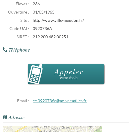
Élèves :
236
Ouverture :
01/05/1965
Site :
http://www.ville-meudon.fr/
Code UAI :
0920736A
SIRET :
219 200 482 00251
Téléphone
Appeler
cette école
Email :
ce.0920736a@ac-versailles.fr
Adresse