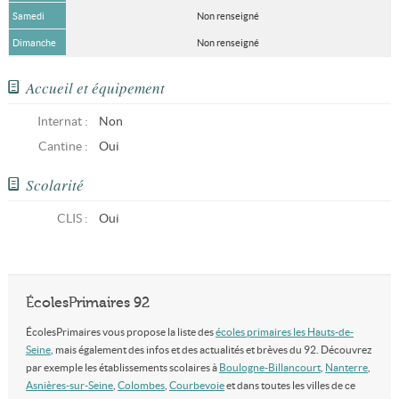
Samedi
Non renseigné
Dimanche
Non renseigné
Accueil et équipement
Internat :
Non
Cantine :
Oui
Scolarité
CLIS
:
Oui
ÉcolesPrimaires 92
ÉcolesPrimaires vous propose la liste des
écoles primaires les Hauts-de-
Seine
, mais également des infos et des actualités et brèves du 92. Découvrez
par exemple les établissements scolaires à
Boulogne-Billancourt
,
Nanterre
,
Asnières-sur-Seine
,
Colombes
,
Courbevoie
et dans toutes les villes de ce