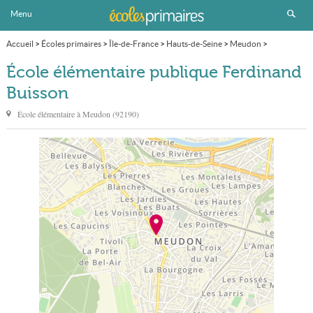
Menu
Accueil
>
Écoles primaires
>
Île-de-France
>
Hauts-de-Seine
>
Meudon
>
École élémentaire publique Ferdinand Buisson
École élémentaire publique Ferdinand
Buisson
École élémentaire à
Meudon
(
92190
)