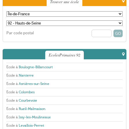
Trouver une école
Par code postal
EcolesPrimaires 92
École à
Boulogne-Billancourt
École à
Nanterre
École à
Asnières-sur-Seine
École à
Colombes
École à
Courbevoie
École à
Rueil-Malmaison
École à
Issy-les-Moulineaux
École à
Levallois-Perret