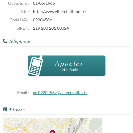
Ouverture :
01/05/1965
Site :
http://www.ville-chatillon.fr/
Code UAI :
0920458Y
SIRET :
219 200 201 00024
Téléphone
Appeler
cette école
Email :
ce.0920458y@ac-versailles.fr
Adresse