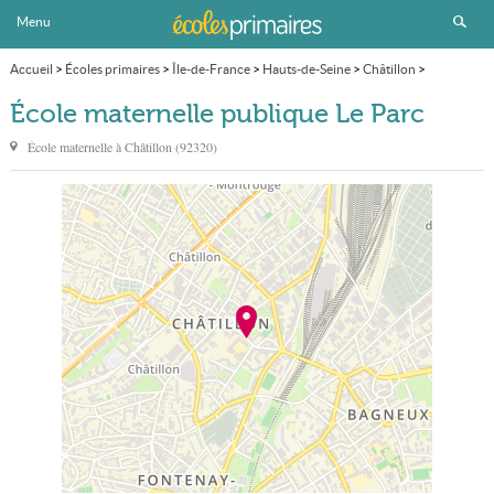
Menu
Accueil
>
Écoles primaires
>
Île-de-France
>
Hauts-de-Seine
>
Châtillon
>
École maternelle publique Le Parc
École maternelle publique Le Parc
École maternelle à
Châtillon
(
92320
)