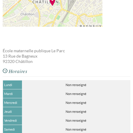
École maternelle publique Le Parc
13 Rue de Bagneux
92320
Châtillon
Horaires
Lundi
Non renseigné
Mardi
Non renseigné
Mercredi
Non renseigné
Jeudi
Non renseigné
Vendredi
Non renseigné
Samedi
Non renseigné