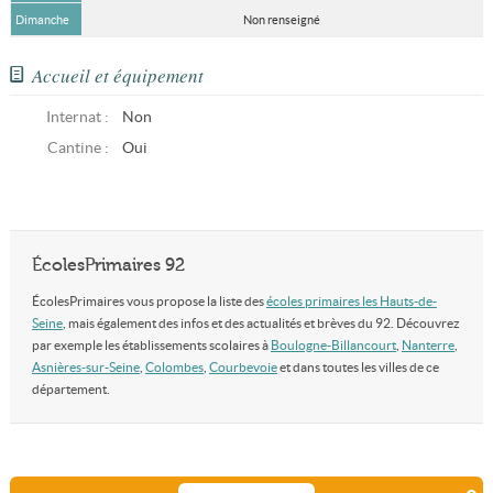
Dimanche
Non renseigné
Accueil et équipement
Internat :
Non
Cantine :
Oui
ÉcolesPrimaires 92
ÉcolesPrimaires vous propose la liste des
écoles primaires les Hauts-de-
Seine
, mais également des infos et des actualités et brèves du 92. Découvrez
par exemple les établissements scolaires à
Boulogne-Billancourt
,
Nanterre
,
Asnières-sur-Seine
,
Colombes
,
Courbevoie
et dans toutes les villes de ce
département.