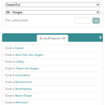
Par code postal
EcolesPrimaires 88
École à
Épinal
École à
Saint-Dié-des-Vosges
École à
Golbey
École à
Thaon-les-Vosges
École à
Gérardmer
École à
Remiremont
École à
Neufchâteau
École à
Raon-l'Étape
École à
Mirecourt