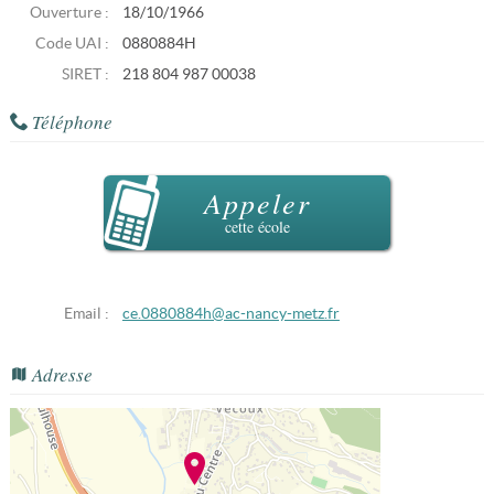
Ouverture :
18/10/1966
Code UAI :
0880884H
SIRET :
218 804 987 00038
Téléphone
Appeler
cette école
Email :
ce.0880884h@ac-nancy-metz.fr
Adresse