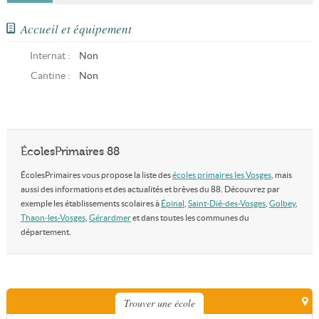
Accueil et équipement
Internat :
Non
Cantine :
Non
ÉcolesPrimaires 88
ÉcolesPrimaires vous propose la liste des
écoles primaires les Vosges
, mais
aussi des informations et des actualités et brèves du 88. Découvrez par
exemple les établissements scolaires à
Épinal
,
Saint-Dié-des-Vosges
,
Golbey
,
Thaon-les-Vosges
,
Gérardmer
et dans toutes les communes du
département.
Trouver une école