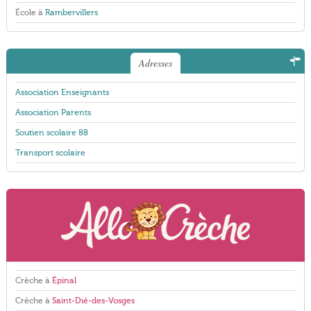
École à
Rambervillers
Adresses
Association Enseignants
Association Parents
Soutien scolaire 88
Transport scolaire
Crèche à
Épinal
Crèche à
Saint-Dié-des-Vosges