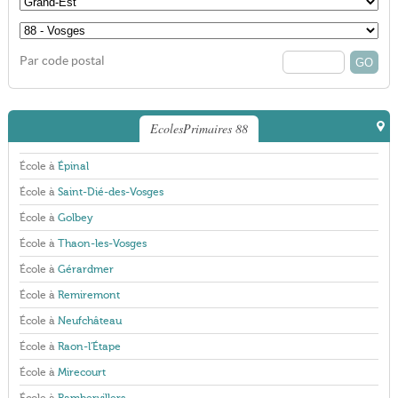
Par code postal
EcolesPrimaires 88
École à
Épinal
École à
Saint-Dié-des-Vosges
École à
Golbey
École à
Thaon-les-Vosges
École à
Gérardmer
École à
Remiremont
École à
Neufchâteau
École à
Raon-l'Étape
École à
Mirecourt