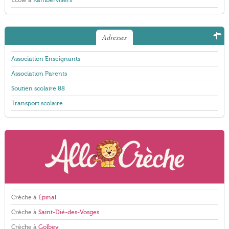
École à
Rambervillers
Adresses
Association Enseignants
Association Parents
Soutien scolaire 88
Transport scolaire
Crèche à
Épinal
Crèche à
Saint-Dié-des-Vosges
Crèche à
Golbey