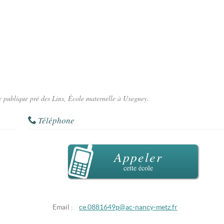
le publique pré des Lins, École maternelle à Uxegney.
Téléphone
Appeler
cette école
Email :
ce.0881649p@ac-nancy-metz.fr