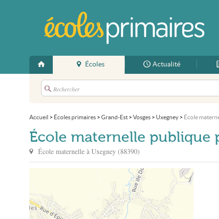
Écoles
Actualité
Accueil
>
Écoles primaires
>
Grand-Est
>
Vosges
>
Uxegney
>
École materne
École maternelle publique 
École maternelle à
Uxegney
(
88390
)