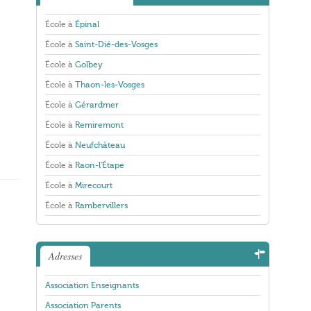
École à
Épinal
École à
Saint-Dié-des-Vosges
École à
Golbey
École à
Thaon-les-Vosges
École à
Gérardmer
École à
Remiremont
École à
Neufchâteau
École à
Raon-l'Étape
École à
Mirecourt
École à
Rambervillers
Adresses
Association Enseignants
Association Parents