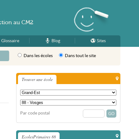
ction
au
CM2
Glossaire
Blog
Sites
Dans les écoles
Dans tout le site
Trouver une école
Par code postal
EcolesPrimaires 88