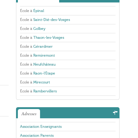
École à
Épinal
École à
Saint-Dié-des-Vosges
École à
Golbey
École à
Thaon-les-Vosges
École à
Gérardmer
École à
Remiremont
École à
Neufchâteau
École à
Raon-l'Étape
École à
Mirecourt
École à
Rambervillers
Adresses
Association Enseignants
Association Parents