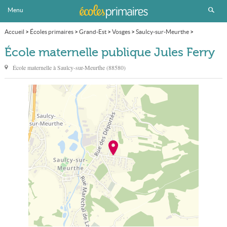
Menu
Accueil
>
Écoles primaires
>
Grand-Est
>
Vosges
>
Saulcy-sur-Meurthe
>
École maternelle publique Jules Ferry
École maternelle publique Jules Ferry
École maternelle à
Saulcy-sur-Meurthe
(
88580
)