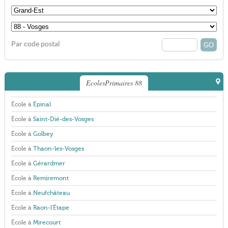
Par code postal
EcolesPrimaires 88
École à
Épinal
École à
Saint-Dié-des-Vosges
École à
Golbey
École à
Thaon-les-Vosges
École à
Gérardmer
École à
Remiremont
École à
Neufchâteau
École à
Raon-l'Étape
École à
Mirecourt