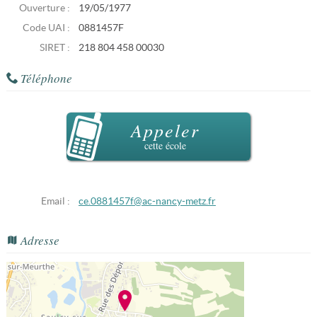
Ouverture :
19/05/1977
Code UAI :
0881457F
SIRET :
218 804 458 00030
Téléphone
Appeler
cette école
Email :
ce.0881457f@ac-nancy-metz.fr
Adresse