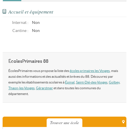
Accueil et équipement
Internat :
Non
Cantine :
Non
ÉcolesPrimaires 88
ÉcolesPrimaires vous propose la liste des
écoles primaires les Vosges
, mais
aussi des informations et des actualités et brèves du 88. Découvrez par
exemple les établissements scolaires à
Épinal
,
Saint-Dié-des-Vosges
,
Golbey
,
Thaon-les-Vosges
,
Gérardmer
et dans toutes les communes du
département.
Trouver une école