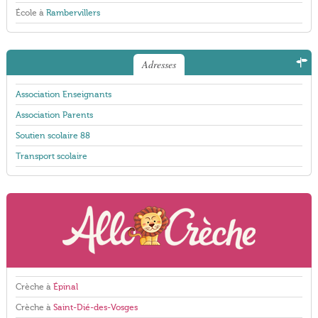
École à
Rambervillers
Adresses
Association Enseignants
Association Parents
Soutien scolaire 88
Transport scolaire
Crèche à
Épinal
Crèche à
Saint-Dié-des-Vosges