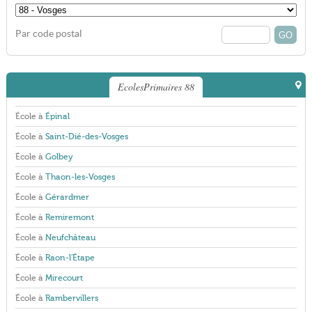
Par code postal
EcolesPrimaires 88
École à
Épinal
École à
Saint-Dié-des-Vosges
École à
Golbey
École à
Thaon-les-Vosges
École à
Gérardmer
École à
Remiremont
École à
Neufchâteau
École à
Raon-l'Étape
École à
Mirecourt
École à
Rambervillers