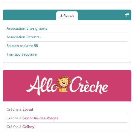
Adresses
Association Enseignants
Association Parents
Soutien scolaire 88
Transport scolaire
Crèche à
Épinal
Crèche à
Saint-Dié-des-Vosges
Crèche à
Golbey