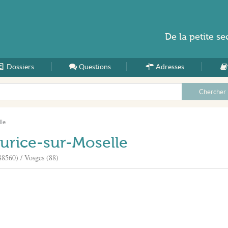
De la
petite se
Dossiers
Accueil
Questions
Adresses
le
aurice-sur-Moselle
88560) / Vosges (88)