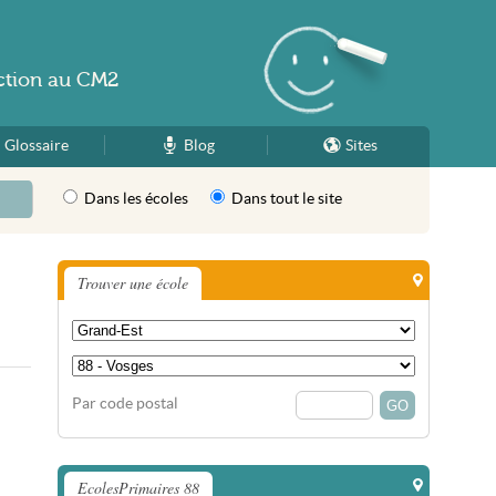
ction
au
CM2
Glossaire
Blog
Sites
Dans les écoles
Dans tout le site
Trouver une école
Par code postal
EcolesPrimaires 88