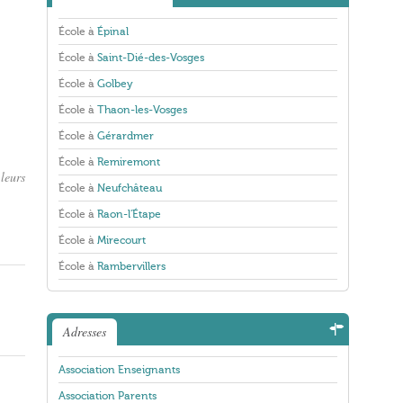
École à
Épinal
École à
Saint-Dié-des-Vosges
École à
Golbey
École à
Thaon-les-Vosges
École à
Gérardmer
École à
Remiremont
leurs
École à
Neufchâteau
École à
Raon-l'Étape
École à
Mirecourt
École à
Rambervillers
Adresses
Association Enseignants
Association Parents