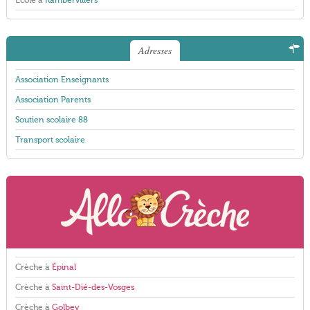
École à
Rambervillers
Adresses
Association Enseignants
Association Parents
Soutien scolaire 88
Transport scolaire
Crèche à
Épinal
Crèche à
Saint-Dié-des-Vosges
Crèche à
Golbey