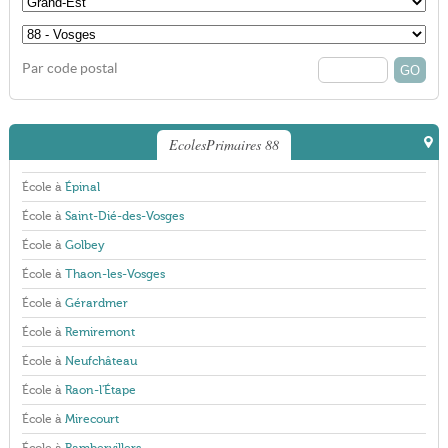
Par code postal
EcolesPrimaires 88
École à
Épinal
École à
Saint-Dié-des-Vosges
École à
Golbey
École à
Thaon-les-Vosges
École à
Gérardmer
École à
Remiremont
École à
Neufchâteau
École à
Raon-l'Étape
École à
Mirecourt