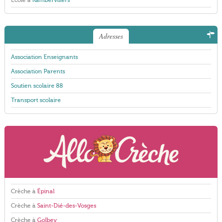
École à
Rambervillers
Adresses
Association Enseignants
Association Parents
Soutien scolaire 88
Transport scolaire
Crèche à
Épinal
Crèche à
Saint-Dié-des-Vosges
Crèche à
Golbey