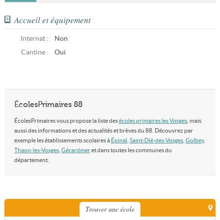
Accueil et équipement
Internat :
Non
Cantine :
Oui
ÉcolesPrimaires 88
ÉcolesPrimaires vous propose la liste des
écoles primaires les Vosges
, mais
aussi des informations et des actualités et brèves du 88. Découvrez par
exemple les établissements scolaires à
Épinal
,
Saint-Dié-des-Vosges
,
Golbey
,
Thaon-les-Vosges
,
Gérardmer
et dans toutes les communes du
département.
Trouver une école