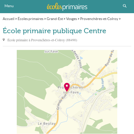
Menu
Accueil
>
Écoles primaires
>
Grand-Est
>
Vosges
>
Provenchères-et-Colroy
>
École primaire publique Centre
École primaire publique Centre
École primaire à
Provenchères-et-Colroy
(
88490
)