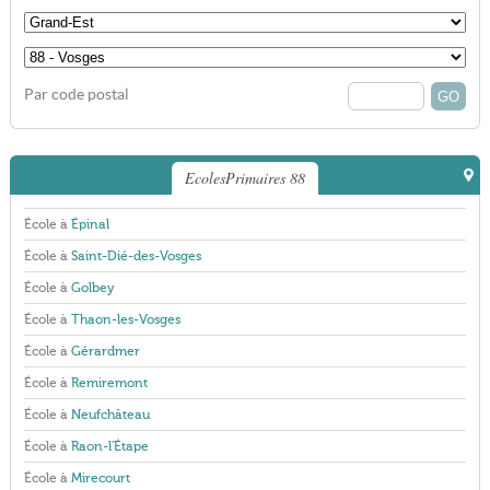
Par code postal
EcolesPrimaires 88
École à
Épinal
École à
Saint-Dié-des-Vosges
École à
Golbey
École à
Thaon-les-Vosges
École à
Gérardmer
École à
Remiremont
École à
Neufchâteau
École à
Raon-l'Étape
École à
Mirecourt