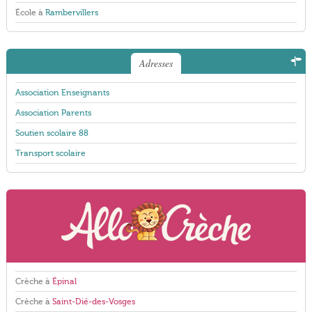
École à
Rambervillers
Adresses
Association Enseignants
Association Parents
Soutien scolaire 88
Transport scolaire
Crèche à
Épinal
Crèche à
Saint-Dié-des-Vosges