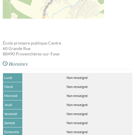
École primaire publique Centre
60 Grande Rue
88490
Provenchères-sur-Fave
Horaires
Lundi
Non renseigné
Mardi
Non renseigné
Mercredi
Non renseigné
Jeudi
Non renseigné
Vendredi
Non renseigné
Samedi
Non renseigné
Dimanche
Non renseigné