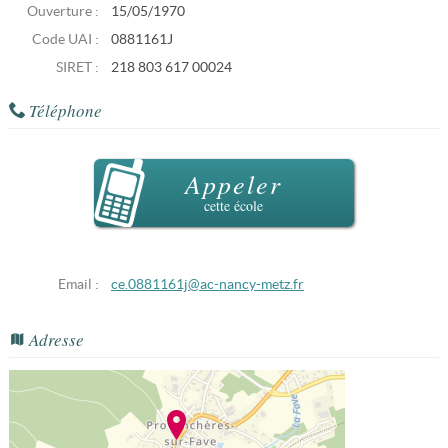
Ouverture :
15/05/1970
Code UAI :
0881161J
SIRET :
218 803 617 00024
Téléphone
Appeler
cette école
Email :
ce.0881161j@ac-nancy-metz.fr
Adresse