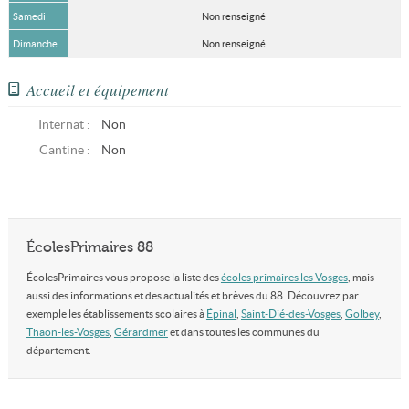
Samedi
Non renseigné
Dimanche
Non renseigné
Accueil et équipement
Internat :
Non
Cantine :
Non
ÉcolesPrimaires 88
ÉcolesPrimaires vous propose la liste des
écoles primaires les Vosges
, mais
aussi des informations et des actualités et brèves du 88. Découvrez par
exemple les établissements scolaires à
Épinal
,
Saint-Dié-des-Vosges
,
Golbey
,
Thaon-les-Vosges
,
Gérardmer
et dans toutes les communes du
département.