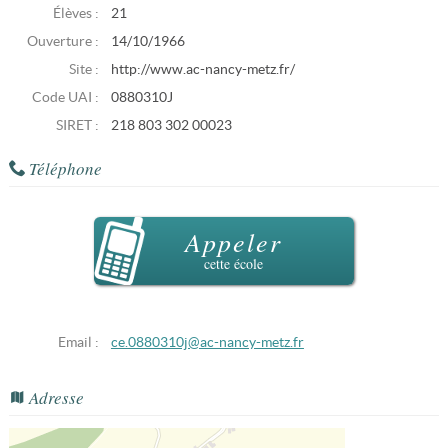
Élèves :
21
Ouverture :
14/10/1966
Site :
http://www.ac-nancy-metz.fr/
Code UAI :
0880310J
SIRET :
218 803 302 00023
Téléphone
Appeler
cette école
Email :
ce.0880310j@ac-nancy-metz.fr
Adresse