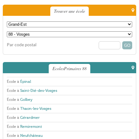
Trouver une école
Par code postal
EcolesPrimaires 88
École à
Épinal
École à
Saint-Dié-des-Vosges
École à
Golbey
École à
Thaon-les-Vosges
École à
Gérardmer
École à
Remiremont
École à
Neufchâteau