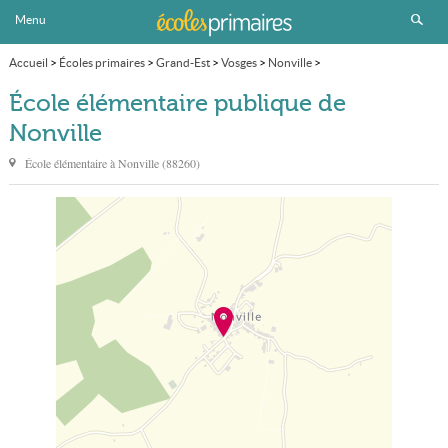
Menu
Accueil
>
Écoles primaires
>
Grand-Est
>
Vosges
>
Nonville
>
École élémentaire publique
École élémentaire publique de
Nonville
École élémentaire à
Nonville
(
88260
)