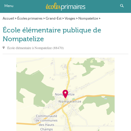
Menu
Accueil
>
Écoles primaires
>
Grand-Est
>
Vosges
>
Nompatelize
>
École élémentaire publique
École élémentaire publique de
Nompatelize
École élémentaire à
Nompatelize
(
88470
)