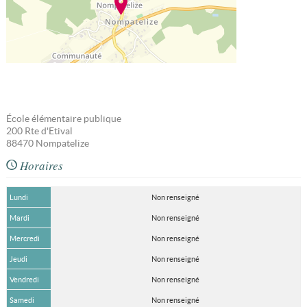
École élémentaire publique
200 Rte d'Etival
88470
Nompatelize
Horaires
Lundi
Non renseigné
Mardi
Non renseigné
Mercredi
Non renseigné
Jeudi
Non renseigné
Vendredi
Non renseigné
Samedi
Non renseigné