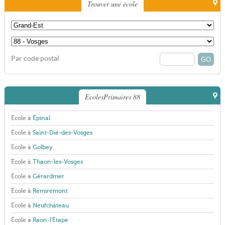
Trouver une école
Par code postal
EcolesPrimaires 88
École à
Épinal
École à
Saint-Dié-des-Vosges
École à
Golbey
École à
Thaon-les-Vosges
École à
Gérardmer
École à
Remiremont
École à
Neufchâteau
École à
Raon-l'Étape