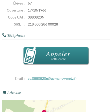
Élèves :
67
Ouverture :
17/10/1966
Code UAI :
0880820N
SIRET :
218 803 286 00028
Téléphone
Appeler
cette école
Email :
ce.0880820n@ac-nancy-metz.fr
Adresse