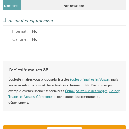
Dimanche
Non renseigné
Accueil et équipement
Internat :
Non
Cantine :
Non
ÉcolesPrimaires 88
ÉcolesPrimaires vous propose la liste des
écoles primaires les Vosges
, mais
aussi des informations et des actualités et brèves du 88. Découvrez par
exemple les établissements scolaires à
Épinal
,
Saint-Dié-des-Vosges
,
Golbey
,
Thaon-les-Vosges
,
Gérardmer
et dans toutes les communes du
département.