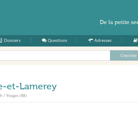
De la
petite se
Dossiers
Accueil
Questions
Adresses
e-et-Lamerey
) / Vosges (88)