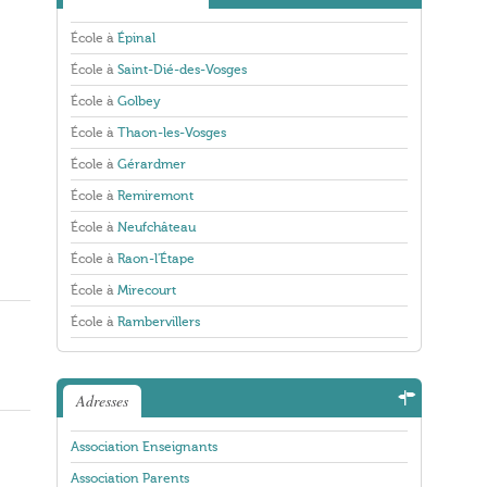
École à
Épinal
École à
Saint-Dié-des-Vosges
École à
Golbey
École à
Thaon-les-Vosges
École à
Gérardmer
École à
Remiremont
École à
Neufchâteau
École à
Raon-l'Étape
École à
Mirecourt
École à
Rambervillers
Adresses
Association Enseignants
Association Parents