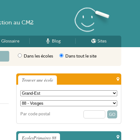
ction
au
CM2
Glossaire
Blog
Sites
Dans les écoles
Dans tout le site
Trouver une école
Par code postal
EcolesPrimaires 88