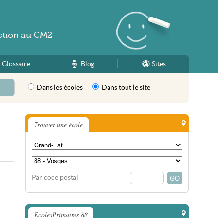
ction
au
CM2
Glossaire
Blog
Sites
Dans les écoles
Dans tout le site
Trouver une école
Par code postal
EcolesPrimaires 88