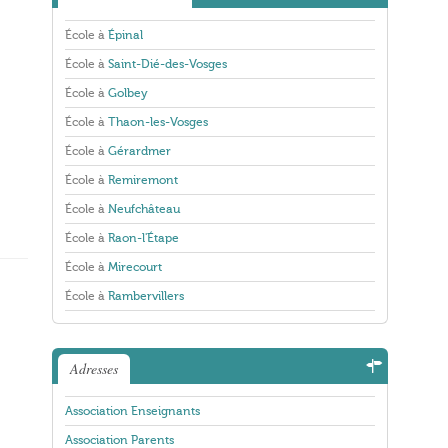
École à
Épinal
École à
Saint-Dié-des-Vosges
École à
Golbey
École à
Thaon-les-Vosges
École à
Gérardmer
École à
Remiremont
École à
Neufchâteau
École à
Raon-l'Étape
École à
Mirecourt
École à
Rambervillers
Adresses
Association Enseignants
Association Parents