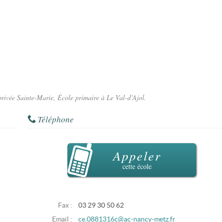
 privée Sainte-Marie, École primaire à Le Val-d'Ajol.
Téléphone
Appeler
cette école
Fax :
03 29 30 50 62
Email :
ce.0881316c@ac-nancy-metz.fr