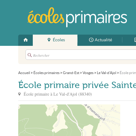
Écoles
Actualité
Accueil
>
Écoles primaires
>
Grand-Est
>
Vosges
>
Le Val-d'Ajol
>
École prim
École primaire privée Saint
École primaire à
Le Val-d'Ajol
(
88340
)