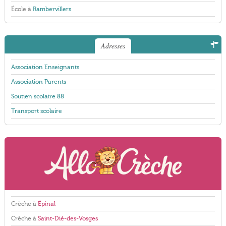
École à
Rambervillers
Adresses
Association Enseignants
Association Parents
Soutien scolaire 88
Transport scolaire
Crèche à
Épinal
Crèche à
Saint-Dié-des-Vosges