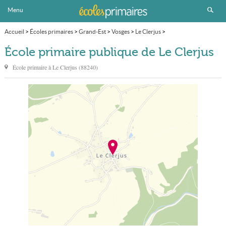
Menu
Accueil
>
Écoles primaires
>
Grand-Est
>
Vosges
>
Le Clerjus
>
École primaire publique
École primaire publique de Le Clerjus
École primaire à
Le Clerjus
(
88240
)