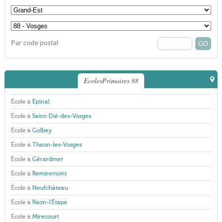
Par code postal
EcolesPrimaires 88
École à
Épinal
École à
Saint-Dié-des-Vosges
École à
Golbey
École à
Thaon-les-Vosges
École à
Gérardmer
École à
Remiremont
École à
Neufchâteau
École à
Raon-l'Étape
École à
Mirecourt