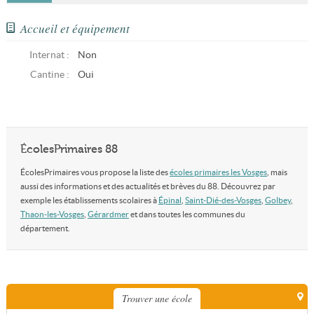
Accueil et équipement
Internat :
Non
Cantine :
Oui
ÉcolesPrimaires 88
ÉcolesPrimaires vous propose la liste des
écoles primaires les Vosges
, mais
aussi des informations et des actualités et brèves du 88. Découvrez par
exemple les établissements scolaires à
Épinal
,
Saint-Dié-des-Vosges
,
Golbey
,
Thaon-les-Vosges
,
Gérardmer
et dans toutes les communes du
département.
Trouver une école