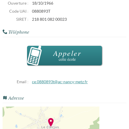
Ouverture :
18/10/1966
Code UAI :
0880893T
SIRET :
218 801 082 00023
Téléphone
Appeler
cette école
Email :
ce.0880893t@ac-nancy-metz.fr
Adresse