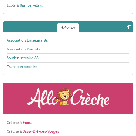
École à
Rambervillers
Adresses
Association Enseignants
Association Parents
Soutien scolaire 88
Transport scolaire
Crèche à
Épinal
Crèche à
Saint-Dié-des-Vosges