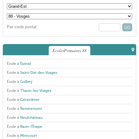
Par code postal
EcolesPrimaires 88
École à
Épinal
École à
Saint-Dié-des-Vosges
École à
Golbey
École à
Thaon-les-Vosges
École à
Gérardmer
École à
Remiremont
École à
Neufchâteau
École à
Raon-l'Étape
École à
Mirecourt