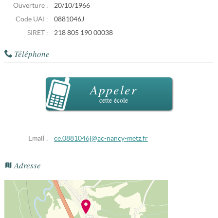
Ouverture :
20/10/1966
Code UAI :
0881046J
SIRET :
218 805 190 00038
Téléphone
Appeler
cette école
Email :
ce.0881046j@ac-nancy-metz.fr
Adresse