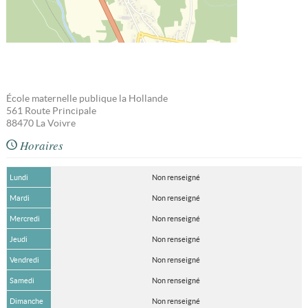
École maternelle publique la Hollande
561 Route Principale
88470
La Voivre
Horaires
Lundi
Non renseigné
Mardi
Non renseigné
Mercredi
Non renseigné
Jeudi
Non renseigné
Vendredi
Non renseigné
Samedi
Non renseigné
Dimanche
Non renseigné