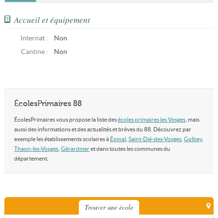
Accueil et équipement
Internat :
Non
Cantine :
Non
ÉcolesPrimaires 88
ÉcolesPrimaires vous propose la liste des
écoles primaires les Vosges
, mais
aussi des informations et des actualités et brèves du 88. Découvrez par
exemple les établissements scolaires à
Épinal
,
Saint-Dié-des-Vosges
,
Golbey
,
Thaon-les-Vosges
,
Gérardmer
et dans toutes les communes du
département.
Trouver une école