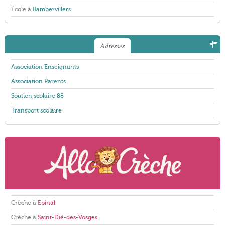
École à
Rambervillers
Adresses
Association Enseignants
Association Parents
Soutien scolaire 88
Transport scolaire
Crèche à
Épinal
Crèche à
Saint-Dié-des-Vosges