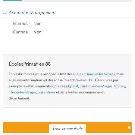
Accueil et équipement
Internat :
Non
Cantine :
Non
ÉcolesPrimaires 88
ÉcolesPrimaires vous propose la liste des
écoles primaires les Vosges
, mais
aussi des informations et des actualités et brèves du 88. Découvrez par
exemple les établissements scolaires à
Épinal
,
Saint-Dié-des-Vosges
,
Golbey
,
Thaon-les-Vosges
,
Gérardmer
et dans toutes les communes du
département.
Trouver une école