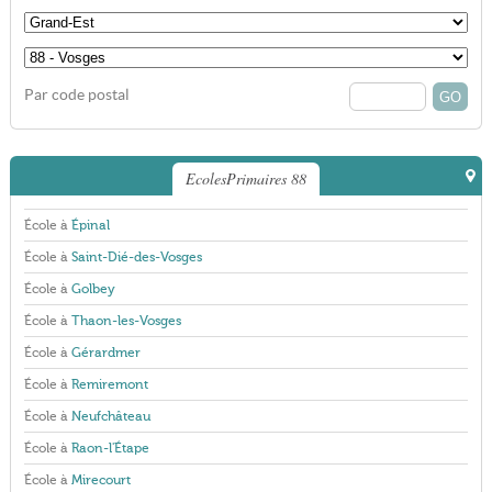
Par code postal
EcolesPrimaires 88
École à
Épinal
École à
Saint-Dié-des-Vosges
École à
Golbey
École à
Thaon-les-Vosges
École à
Gérardmer
École à
Remiremont
École à
Neufchâteau
École à
Raon-l'Étape
École à
Mirecourt