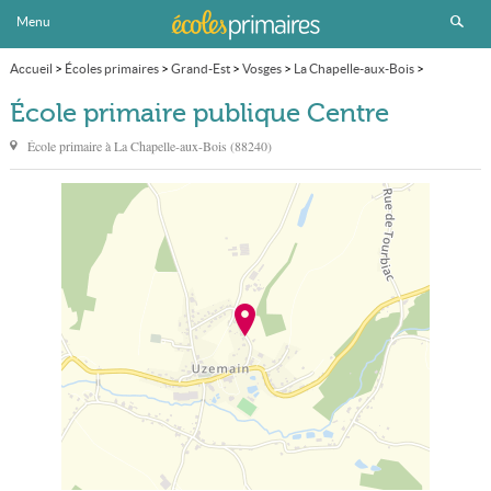
Menu
Accueil
>
Écoles primaires
>
Grand-Est
>
Vosges
>
La Chapelle-aux-Bois
>
École primaire publique Centre
École primaire publique Centre
École primaire à
La Chapelle-aux-Bois
(
88240
)