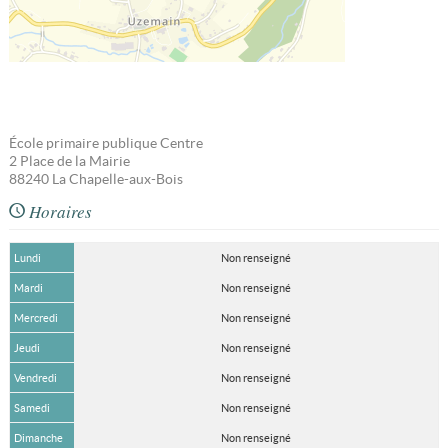
École primaire publique Centre
2 Place de la Mairie
88240
La Chapelle-aux-Bois
Horaires
Lundi
Non renseigné
Mardi
Non renseigné
Mercredi
Non renseigné
Jeudi
Non renseigné
Vendredi
Non renseigné
Samedi
Non renseigné
Dimanche
Non renseigné