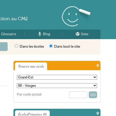
ction
au
CM2
Glossaire
Blog
Sites
Dans les écoles
Dans tout le site
Trouver une école
Par code postal
EcolesPrimaires 88