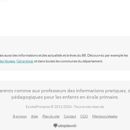
ais aussi des informations et des actualités et brèves du 88. Découvrez par exemple les
les-Vosges
,
Gérardmer
et dans toutes les communes du département.
arents comme aux professeurs des informations pratiques, de
pédagogiques pour les enfants en école primaire.
EcolesPrimaires © 2011/2026 - Tous droits réservés
À propos
Aide
Plan du site
Contact
CGU
Mentions légales