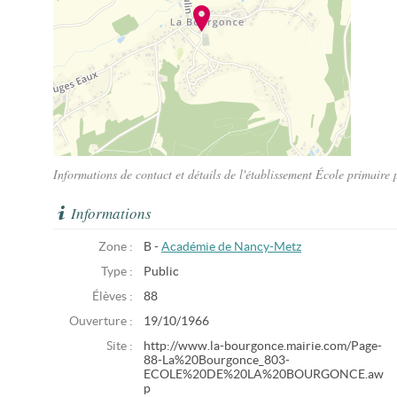
Informations de contact et détails de l'établissement École primair
Informations
Zone :
B -
Académie de Nancy-Metz
Type :
Public
Élèves :
88
Ouverture :
19/10/1966
Site :
http://www.la-bourgonce.mairie.com/Page-
88-La%20Bourgonce_803-
ECOLE%20DE%20LA%20BOURGONCE.aw
p