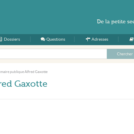
De la
petite se
Dossiers
Accueil
Questions
Adresses
imaire publique Alfred Gaxotte
fred Gaxotte