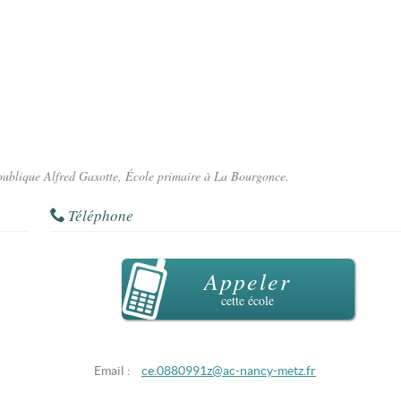
e publique Alfred Gaxotte, École primaire à La Bourgonce.
Téléphone
Appeler
cette école
Email :
ce.0880991z@ac-nancy-metz.fr