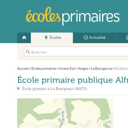
Écoles
Actualité
Accueil
>
Écoles primaires
>
Grand-Est
>
Vosges
>
La Bourgonce
>
École pr
École primaire publique Al
École primaire à
La Bourgonce
(
88470
)