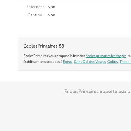
Internat :
Non
Cantine :
Non
ÉcolesPrimaires 88
ÉcolesPrimaires vous propose la liste des
écoles primaires les Vosges
, m
établissements scolaires à
Épinal
,
Saint-Dié-des-Vosges
,
Golbey
,
Thaon-
ÉcolesPrimaires apporte aux p