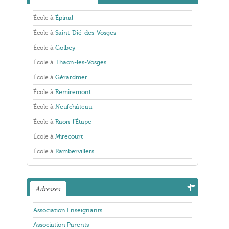
École à
Épinal
École à
Saint-Dié-des-Vosges
École à
Golbey
École à
Thaon-les-Vosges
École à
Gérardmer
École à
Remiremont
École à
Neufchâteau
École à
Raon-l'Étape
École à
Mirecourt
École à
Rambervillers
Adresses
Association Enseignants
Association Parents