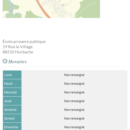
École primaire publique
19 Rue le Village
88210
Hurbache
Horaires
Lundi
Non renseigné
Mardi
Non renseigné
Mercredi
Non renseigné
Jeudi
Non renseigné
Vendredi
Non renseigné
Samedi
Non renseigné
Dimanche
Non renseigné