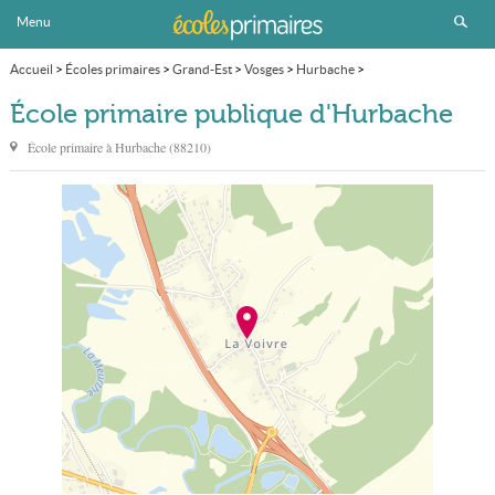
Menu
Accueil
>
Écoles primaires
>
Grand-Est
>
Vosges
>
Hurbache
>
École primaire publique
École primaire publique d'Hurbache
École primaire à
Hurbache
(
88210
)