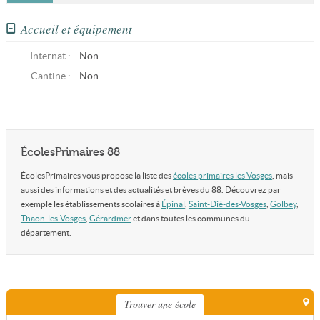
Accueil et équipement
Internat :
Non
Cantine :
Non
ÉcolesPrimaires 88
ÉcolesPrimaires vous propose la liste des
écoles primaires les Vosges
, mais
aussi des informations et des actualités et brèves du 88. Découvrez par
exemple les établissements scolaires à
Épinal
,
Saint-Dié-des-Vosges
,
Golbey
,
Thaon-les-Vosges
,
Gérardmer
et dans toutes les communes du
département.
Trouver une école