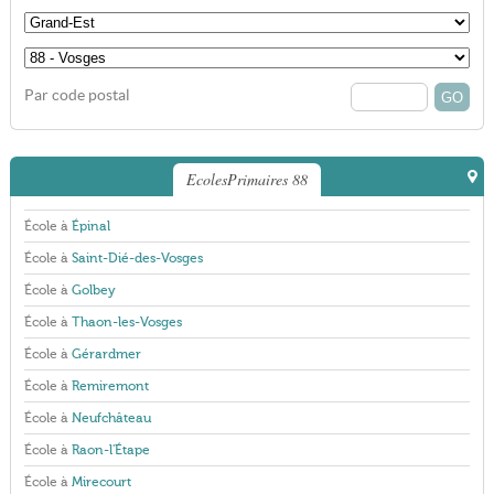
Par code postal
EcolesPrimaires 88
École à
Épinal
École à
Saint-Dié-des-Vosges
École à
Golbey
École à
Thaon-les-Vosges
École à
Gérardmer
École à
Remiremont
École à
Neufchâteau
École à
Raon-l'Étape
École à
Mirecourt