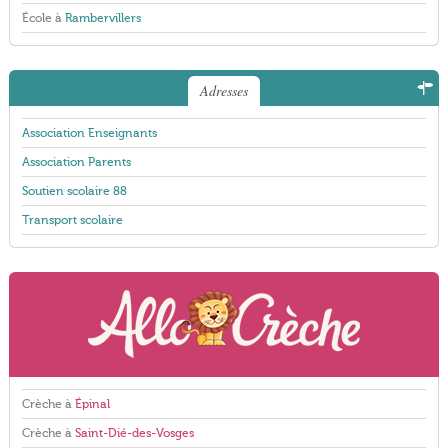
École à
Rambervillers
Adresses
Association Enseignants
Association Parents
Soutien scolaire 88
Transport scolaire
Crèche à
Épinal
Crèche à
Saint-Dié-des-Vosges