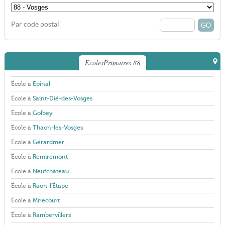
Par code postal
EcolesPrimaires 88
École à
Épinal
École à
Saint-Dié-des-Vosges
École à
Golbey
École à
Thaon-les-Vosges
École à
Gérardmer
École à
Remiremont
École à
Neufchâteau
École à
Raon-l'Étape
École à
Mirecourt
École à
Rambervillers