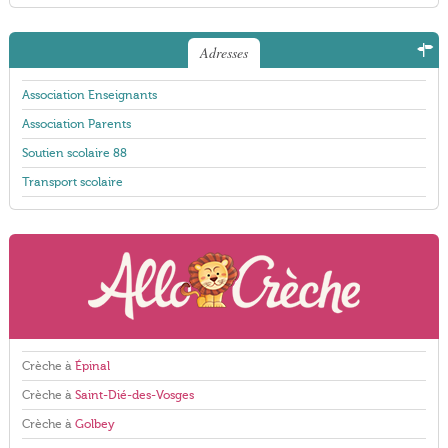
Adresses
Association Enseignants
Association Parents
Soutien scolaire 88
Transport scolaire
Crèche à
Épinal
Crèche à
Saint-Dié-des-Vosges
Crèche à
Golbey