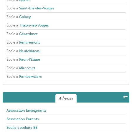
École à
Saint-Dié-des-Vosges
École à
Golbey
École à
Thaon-les-Vosges
École à
Gérardmer
École à
Remiremont
École à
Neufchâteau
École à
Raon-l'Étape
École à
Mirecourt
École à
Rambervillers
Adresses
Association Enseignants
Association Parents
Soutien scolaire 88