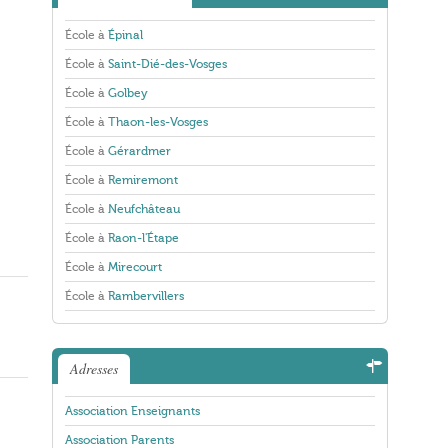
École à
Épinal
École à
Saint-Dié-des-Vosges
École à
Golbey
École à
Thaon-les-Vosges
École à
Gérardmer
École à
Remiremont
École à
Neufchâteau
École à
Raon-l'Étape
École à
Mirecourt
École à
Rambervillers
Adresses
Association Enseignants
Association Parents