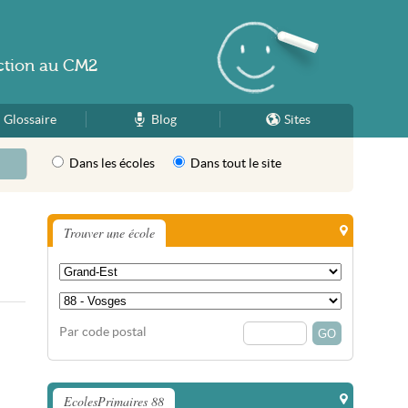
ction
au
CM2
Glossaire
Blog
Sites
Dans les écoles
Dans tout le site
Trouver une école
Par code postal
EcolesPrimaires 88