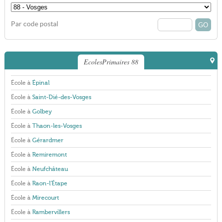
Par code postal
EcolesPrimaires 88
École à
Épinal
École à
Saint-Dié-des-Vosges
École à
Golbey
École à
Thaon-les-Vosges
École à
Gérardmer
École à
Remiremont
École à
Neufchâteau
École à
Raon-l'Étape
École à
Mirecourt
École à
Rambervillers