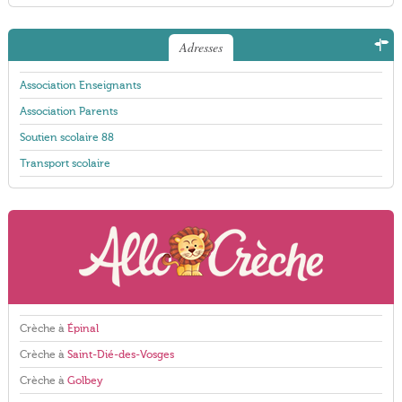
Adresses
Association Enseignants
Association Parents
Soutien scolaire 88
Transport scolaire
Crèche à
Épinal
Crèche à
Saint-Dié-des-Vosges
Crèche à
Golbey