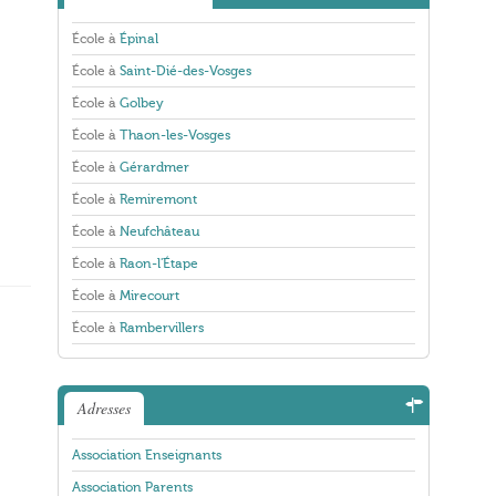
École à
Épinal
École à
Saint-Dié-des-Vosges
École à
Golbey
École à
Thaon-les-Vosges
École à
Gérardmer
École à
Remiremont
École à
Neufchâteau
École à
Raon-l'Étape
École à
Mirecourt
École à
Rambervillers
Adresses
Association Enseignants
Association Parents