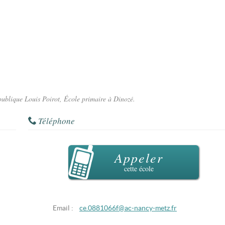
 publique Louis Poirot, École primaire à Dinozé.
Téléphone
Appeler
cette école
Email :
ce.0881066f@ac-nancy-metz.fr