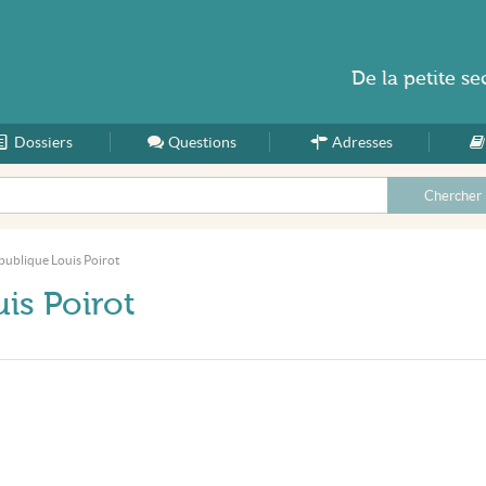
De la
petite se
Dossiers
Accueil
Questions
Adresses
publique Louis Poirot
is Poirot