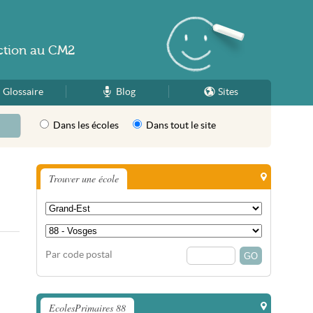
ction
au
CM2
Glossaire
Blog
Sites
Dans les écoles
Dans tout le site
Trouver une école
Par code postal
EcolesPrimaires 88