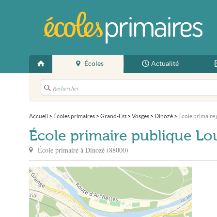
Écoles
Actualité
Accueil
>
Écoles primaires
>
Grand-Est
>
Vosges
>
Dinozé
>
École primaire 
École primaire publique Lou
École primaire à
Dinozé
(
88000
)