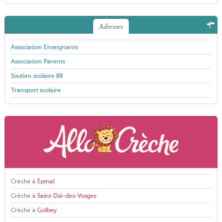
Adresses
Association Enseignants
Association Parents
Soutien scolaire 88
Transport scolaire
Crèche à
Épinal
Crèche à
Saint-Dié-des-Vosges
Crèche à
Golbey