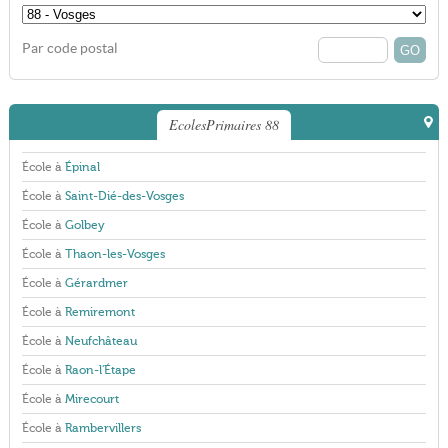
Par code postal
EcolesPrimaires 88
École à
Épinal
École à
Saint-Dié-des-Vosges
École à
Golbey
École à
Thaon-les-Vosges
École à
Gérardmer
École à
Remiremont
École à
Neufchâteau
École à
Raon-l'Étape
École à
Mirecourt
École à
Rambervillers