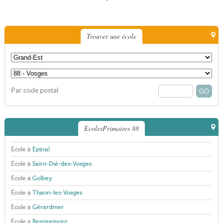
Trouver une école
Par code postal
EcolesPrimaires 88
École à
Épinal
École à
Saint-Dié-des-Vosges
École à
Golbey
École à
Thaon-les-Vosges
École à
Gérardmer
École à
Remiremont