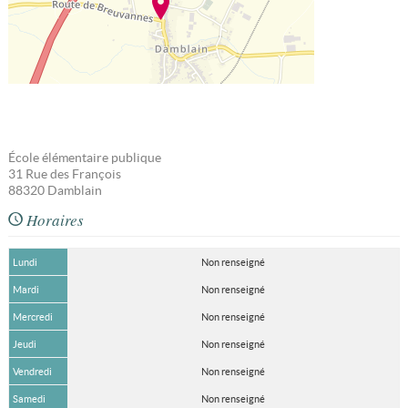
École élémentaire publique
31 Rue des François
88320
Damblain
Horaires
Lundi
Non renseigné
Mardi
Non renseigné
Mercredi
Non renseigné
Jeudi
Non renseigné
Vendredi
Non renseigné
Samedi
Non renseigné