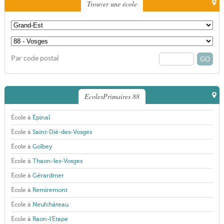
Trouver une école
Par code postal
EcolesPrimaires 88
École à
Épinal
École à
Saint-Dié-des-Vosges
École à
Golbey
École à
Thaon-les-Vosges
École à
Gérardmer
École à
Remiremont
École à
Neufchâteau
École à
Raon-l'Étape