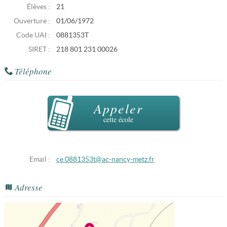
Élèves :
21
Ouverture :
01/06/1972
Code UAI :
0881353T
SIRET :
218 801 231 00026
Téléphone
Appeler
cette école
Email :
ce.0881353t@ac-nancy-metz.fr
Adresse