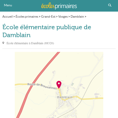
Menu
Accueil
>
Écoles primaires
>
Grand-Est
>
Vosges
>
Damblain
>
École élémentaire publique
École élémentaire publique de
Damblain
École élémentaire à
Damblain
(
88320
)