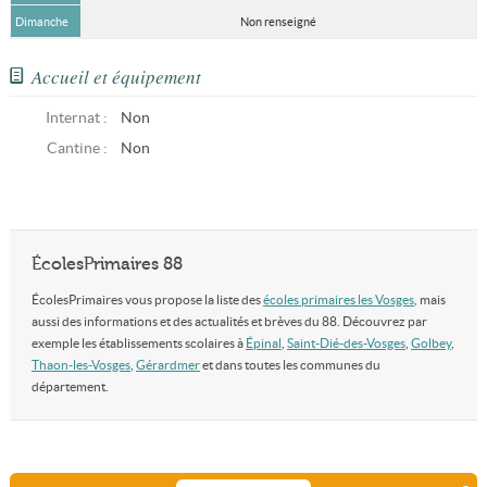
Dimanche
Non renseigné
Accueil et équipement
Internat :
Non
Cantine :
Non
ÉcolesPrimaires 88
ÉcolesPrimaires vous propose la liste des
écoles primaires les Vosges
, mais
aussi des informations et des actualités et brèves du 88. Découvrez par
exemple les établissements scolaires à
Épinal
,
Saint-Dié-des-Vosges
,
Golbey
,
Thaon-les-Vosges
,
Gérardmer
et dans toutes les communes du
département.